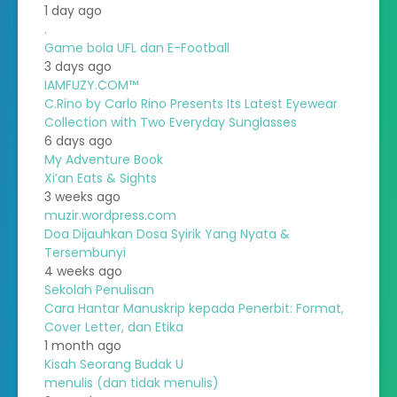
1 day ago
.
Game bola UFL dan E-Football
3 days ago
IAMFUZY.COM™
C.Rino by Carlo Rino Presents Its Latest Eyewear
Collection with Two Everyday Sunglasses
6 days ago
My Adventure Book
Xi’an Eats & Sights
3 weeks ago
muzir.wordpress.com
Doa Dijauhkan Dosa Syirik Yang Nyata &
Tersembunyi
4 weeks ago
Sekolah Penulisan
Cara Hantar Manuskrip kepada Penerbit: Format,
Cover Letter, dan Etika
1 month ago
Kisah Seorang Budak U
menulis (dan tidak menulis)