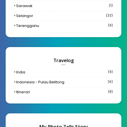
Sarawak
(1)
Selangor
(22)
Terengganu
(9)
Travelog
India
(9)
Indonesia - Pulau Belitong
(6)
Itinerari
(8)
My Photo Tells Story