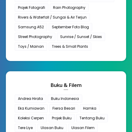
Projek Fotografi
Rain Photography
Rivers & Waterfall / Sungai & Air Terjun
Samsung A52
September Foto Blog
Street Photography
Sunrise / Sunset / Skies
Toys / Mainan
Trees & Small Plants
Buku & Filem
Andrea Hirata
Buku Indonesia
Eka Kurniawan
Fiersa Besari
Hamka
Koleksi Cerpen
Projek Buku
Tentang Buku
Tere Liye
Ulasan Buku
Ulasan Filem