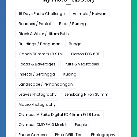
16 Days Photo Challenge
Animals / Haiwan
Beaches / Pantai
Birds / Burung
Black & White / Hitam Putih
Buildings / Bangunan
Bunga
Canon 50mm f/1.8 STM
Canon EOS 60D
Foods & Baverages
Fruits & Vegetables
Insects / Serangga
Kucing
Landscape / Pemandangan
Leaves Photography
Lensbong Nikon 35 mm
Macro Photography
Olympus M.Zuiko Digital ED 45mm F/1.8 Lens
Olympus OMD EM10 Mark II
People
Phone Camera
Photo With Text
Photography