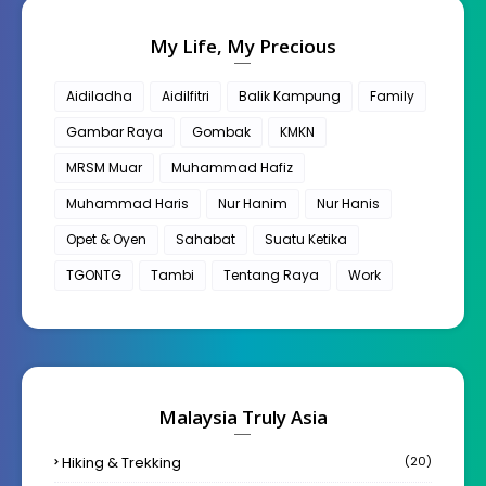
My Life, My Precious
Aidiladha
Aidilfitri
Balik Kampung
Family
Gambar Raya
Gombak
KMKN
MRSM Muar
Muhammad Hafiz
Muhammad Haris
Nur Hanim
Nur Hanis
Opet & Oyen
Sahabat
Suatu Ketika
TGONTG
Tambi
Tentang Raya
Work
Malaysia Truly Asia
Hiking & Trekking
(20)