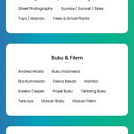
Street Photography
Sunrise / Sunset / Skies
Toys / Mainan
Trees & Small Plants
Buku & Filem
Andrea Hirata
Buku Indonesia
Eka Kurniawan
Fiersa Besari
Hamka
Koleksi Cerpen
Projek Buku
Tentang Buku
Tere Liye
Ulasan Buku
Ulasan Filem