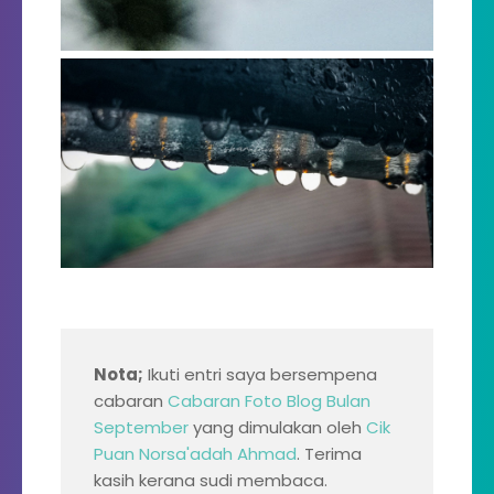
Nota;
Ikuti entri saya bersempena
cabaran
Cabaran Foto Blog Bulan
September
yang dimulakan oleh
Cik
Puan Norsa'adah Ahmad
. Terima
kasih kerana sudi membaca.