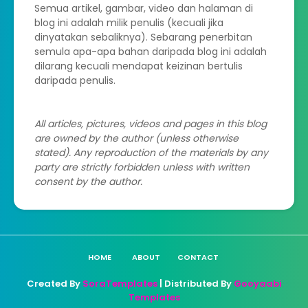
Semua artikel, gambar, video dan halaman di
blog ini adalah milik penulis (kecuali jika
dinyatakan sebaliknya). Sebarang penerbitan
semula apa-apa bahan daripada blog ini adalah
dilarang kecuali mendapat keizinan bertulis
daripada penulis.
All articles, pictures, videos and pages in this blog
are owned by the author (unless otherwise
stated). Any reproduction of the materials by any
party are strictly forbidden unless with written
consent by the author.
HOME
ABOUT
CONTACT
Created By
SoraTemplates
| Distributed By
Gooyaabi
Templates