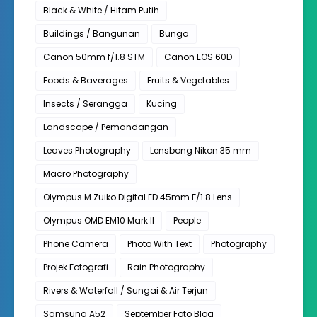
Black & White / Hitam Putih
Buildings / Bangunan
Bunga
Canon 50mm f/1.8 STM
Canon EOS 60D
Foods & Baverages
Fruits & Vegetables
Insects / Serangga
Kucing
Landscape / Pemandangan
Leaves Photography
Lensbong Nikon 35 mm
Macro Photography
Olympus M.Zuiko Digital ED 45mm F/1.8 Lens
Olympus OMD EM10 Mark II
People
Phone Camera
Photo With Text
Photography
Projek Fotografi
Rain Photography
Rivers & Waterfall / Sungai & Air Terjun
Samsung A52
September Foto Blog