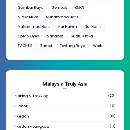
Gambar Raya
Gombak
KMKN
MRSM Muar
Muhammad Hafiz
Muhammad Haris
Nur Hanim
Nur Hanis
Opet & Oyen
Sahabat
Suatu Ketika
TGONTG
Tambi
Tentang Raya
Work
Malaysia Truly Asia
Hiking & Trekking
(20)
Johor
(6)
Kedah
(12)
Kedah - Langkawi
(17)