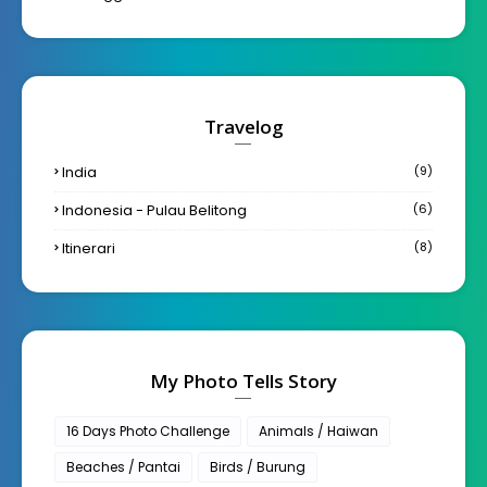
Travelog
India
(9)
Indonesia - Pulau Belitong
(6)
Itinerari
(8)
My Photo Tells Story
16 Days Photo Challenge
Animals / Haiwan
Beaches / Pantai
Birds / Burung