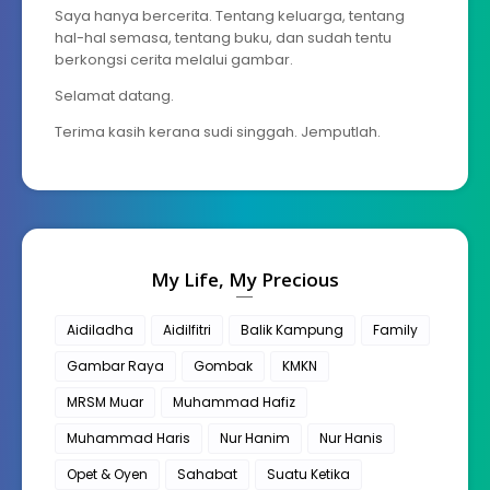
Saya hanya bercerita. Tentang keluarga, tentang
hal-hal semasa, tentang buku, dan sudah tentu
berkongsi cerita melalui gambar.
Selamat datang.
Terima kasih kerana sudi singgah. Jemputlah.
My Life, My Precious
Aidiladha
Aidilfitri
Balik Kampung
Family
Gambar Raya
Gombak
KMKN
MRSM Muar
Muhammad Hafiz
Muhammad Haris
Nur Hanim
Nur Hanis
Opet & Oyen
Sahabat
Suatu Ketika