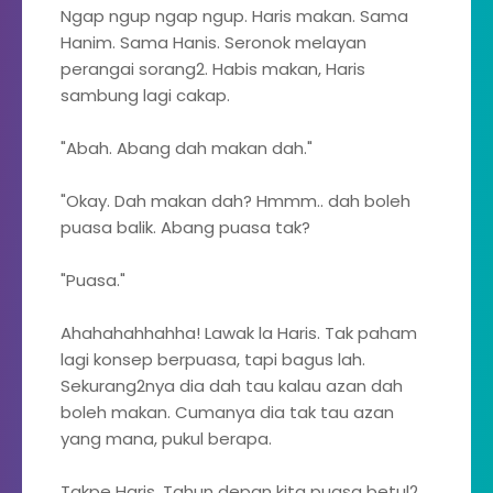
Ngap ngup ngap ngup. Haris makan. Sama
Hanim. Sama Hanis. Seronok melayan
perangai sorang2. Habis makan, Haris
sambung lagi cakap.
"Abah. Abang dah makan dah."
"Okay. Dah makan dah? Hmmm.. dah boleh
puasa balik. Abang puasa tak?
"Puasa."
Ahahahahhahha! Lawak la Haris. Tak paham
lagi konsep berpuasa, tapi bagus lah.
Sekurang2nya dia dah tau kalau azan dah
boleh makan. Cumanya dia tak tau azan
yang mana, pukul berapa.
Takpe Haris. Tahun depan kita puasa betul2.