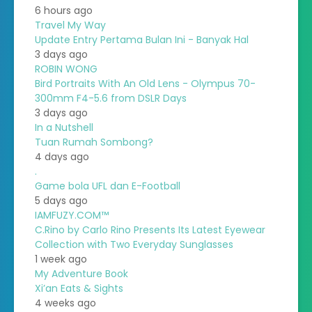
6 hours ago
Travel My Way
Update Entry Pertama Bulan Ini - Banyak Hal
3 days ago
ROBIN WONG
Bird Portraits With An Old Lens - Olympus 70-
300mm F4-5.6 from DSLR Days
3 days ago
In a Nutshell
Tuan Rumah Sombong?
4 days ago
.
Game bola UFL dan E-Football
5 days ago
IAMFUZY.COM™
C.Rino by Carlo Rino Presents Its Latest Eyewear
Collection with Two Everyday Sunglasses
1 week ago
My Adventure Book
Xi’an Eats & Sights
4 weeks ago