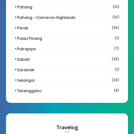
Pahang
(21)
Pahang - Cameron Highlands
(10)
Perak
(25)
Pulau Pinang
(1)
Putrajaya
(7)
Sabah
(25)
Sarawak
(1)
Selangor
(22)
Terengganu
(9)
Travelog