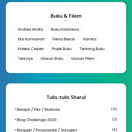
Buku & Filem
Andrea Hirata
Buku Indonesia
Eka Kurniawan
Fiersa Besari
Hamka
Koleksi Cerpen
Projek Buku
Tentang Buku
Tere Liye
Ulasan Buku
Ulasan Filem
Tulis-tulis Sharul
Belajar / Fikir / Motivasi
(15)
Blog Challenge 2020
(3)
Blogger / Picasaweb / Google+
(5)