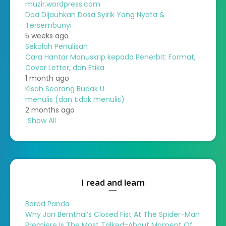
muzir.wordpress.com
Doa Dijauhkan Dosa Syirik Yang Nyata &
Tersembunyi
5 weeks ago
Sekolah Penulisan
Cara Hantar Manuskrip kepada Penerbit: Format,
Cover Letter, dan Etika
1 month ago
Kisah Seorang Budak U
menulis (dan tidak menulis)
2 months ago
Show All
I read and learn
Bored Panda
Why Jon Bernthal’s Closed Fist At The Spider-Man
Premiere Is The Most Talked-About Moment Of