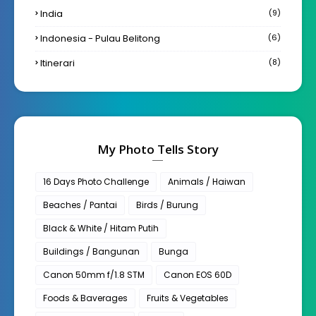
India
(9)
Indonesia - Pulau Belitong
(6)
Itinerari
(8)
My Photo Tells Story
16 Days Photo Challenge
Animals / Haiwan
Beaches / Pantai
Birds / Burung
Black & White / Hitam Putih
Buildings / Bangunan
Bunga
Canon 50mm f/1.8 STM
Canon EOS 60D
Foods & Baverages
Fruits & Vegetables