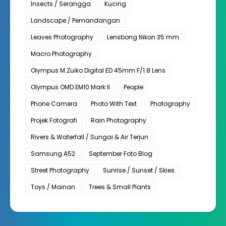
Insects / Serangga
Kucing
Landscape / Pemandangan
Leaves Photography
Lensbong Nikon 35 mm
Macro Photography
Olympus M.Zuiko Digital ED 45mm F/1.8 Lens
Olympus OMD EM10 Mark II
People
Phone Camera
Photo With Text
Photography
Projek Fotografi
Rain Photography
Rivers & Waterfall / Sungai & Air Terjun
Samsung A52
September Foto Blog
Street Photography
Sunrise / Sunset / Skies
Toys / Mainan
Trees & Small Plants