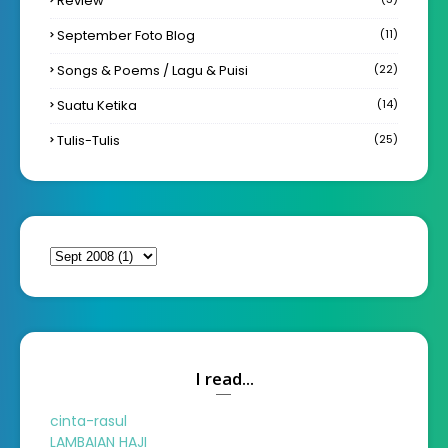
Review
September Foto Blog
(11)
Songs & Poems / Lagu & Puisi
(22)
Suatu Ketika
(14)
Tulis-Tulis
(25)
I read...
cinta-rasul
LAMBAIAN HAJI