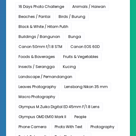
16 Days Photo Challenge
Animals / Haiwan
Beaches / Pantai
Birds / Burung
Black & White / Hitam Putih
Buildings / Bangunan
Bunga
Canon 50mm f/1.8 STM
Canon EOS 60D
Foods & Baverages
Fruits & Vegetables
Insects / Serangga
Kucing
Landscape / Pemandangan
Leaves Photography
Lensbong Nikon 35 mm
Macro Photography
Olympus M.Zuiko Digital ED 45mm F/1.8 Lens
Olympus OMD EM10 Mark II
People
Phone Camera
Photo With Text
Photography