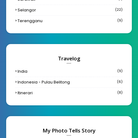
Selangor
(22)
Terengganu
(9)
Travelog
India
(9)
Indonesia - Pulau Belitong
(6)
Itinerari
(8)
My Photo Tells Story