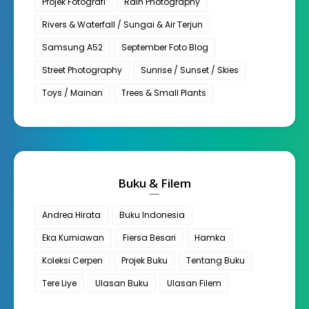
Projek Fotografi
Rain Photography
Rivers & Waterfall / Sungai & Air Terjun
Samsung A52
September Foto Blog
Street Photography
Sunrise / Sunset / Skies
Toys / Mainan
Trees & Small Plants
Buku & Filem
Andrea Hirata
Buku Indonesia
Eka Kurniawan
Fiersa Besari
Hamka
Koleksi Cerpen
Projek Buku
Tentang Buku
Tere Liye
Ulasan Buku
Ulasan Filem