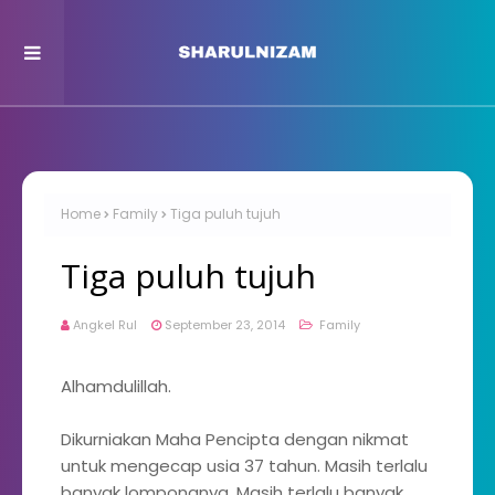
Home
Family
Tiga puluh tujuh
Tiga puluh tujuh
Angkel Rul
September 23, 2014
Family
Alhamdulillah.
Dikurniakan Maha Pencipta dengan nikmat
untuk mengecap usia 37 tahun. Masih terlalu
banyak lompongnya. Masih terlalu banyak