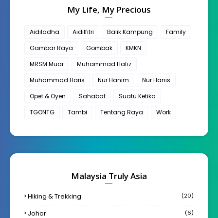
My Life, My Precious
Aidiladha
Aidilfitri
Balik Kampung
Family
Gambar Raya
Gombak
KMKN
MRSM Muar
Muhammad Hafiz
Muhammad Haris
Nur Hanim
Nur Hanis
Opet & Oyen
Sahabat
Suatu Ketika
TGONTG
Tambi
Tentang Raya
Work
Malaysia Truly Asia
Hiking & Trekking
(20)
Johor
(6)