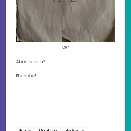
ME?
Abah kah itu?
Ehehehe!
Family
Membebel
Nur Hanim