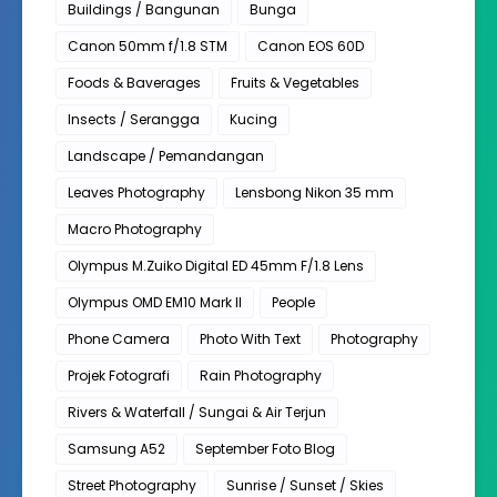
Buildings / Bangunan
Bunga
Canon 50mm f/1.8 STM
Canon EOS 60D
Foods & Baverages
Fruits & Vegetables
Insects / Serangga
Kucing
Landscape / Pemandangan
Leaves Photography
Lensbong Nikon 35 mm
Macro Photography
Olympus M.Zuiko Digital ED 45mm F/1.8 Lens
Olympus OMD EM10 Mark II
People
Phone Camera
Photo With Text
Photography
Projek Fotografi
Rain Photography
Rivers & Waterfall / Sungai & Air Terjun
Samsung A52
September Foto Blog
Street Photography
Sunrise / Sunset / Skies