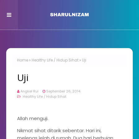
Home
Healthy Life / Hidup Sihat
Uji
Uji
Angkel Rul
September 26, 2014
Healthy Life / Hidup Sihat
Allah menguji.
Nikmat sihat ditarik sebentar. Hari ini,
melepas lelah di rumah. Dua hari berhujan