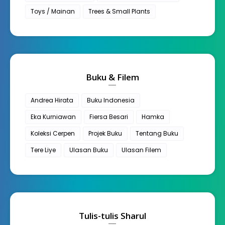
Toys / Mainan
Trees & Small Plants
Buku & Filem
Andrea Hirata
Buku Indonesia
Eka Kurniawan
Fiersa Besari
Hamka
Koleksi Cerpen
Projek Buku
Tentang Buku
Tere Liye
Ulasan Buku
Ulasan Filem
Tulis-tulis Sharul