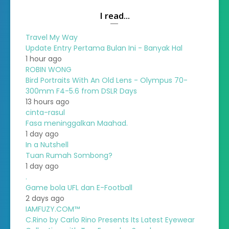
I read...
Travel My Way
Update Entry Pertama Bulan Ini - Banyak Hal
1 hour ago
ROBIN WONG
Bird Portraits With An Old Lens - Olympus 70-
300mm F4-5.6 from DSLR Days
13 hours ago
cinta-rasul
Fasa meninggalkan Maahad.
1 day ago
In a Nutshell
Tuan Rumah Sombong?
1 day ago
.
Game bola UFL dan E-Football
2 days ago
IAMFUZY.COM™
C.Rino by Carlo Rino Presents Its Latest Eyewear