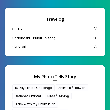
Travelog
India
(9)
Indonesia - Pulau Belitong
(6)
Itinerari
(8)
My Photo Tells Story
16 Days Photo Challenge
Animals / Haiwan
Beaches / Pantai
Birds / Burung
Black & White / Hitam Putih