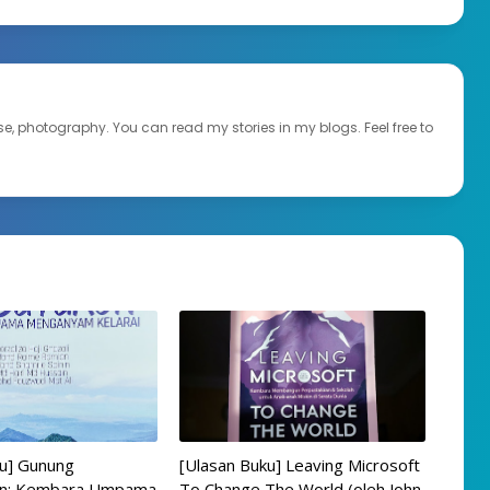
ourse, photography. You can read my stories in my blogs. Feel free to
ku] Gunung
[Ulasan Buku] Leaving Microsoft
n: Kembara Umpama
To Change The World (oleh John