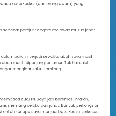
 kepada askar-askar (dan orang awam) yang
an sebenar perajurit negara melawan musuh jahat
 dalam buku ini terjadi sewaktu abah saya masih
ah abah masih dipanjangkan umur. Tak hairanlah
angat mengibar Jalur Gemilang.
s membaca buku ini. Saya jadi beremosi; marah,
omunis memang celaka dan jahat. Banyak perkongsian
api entah kenapa saya menjadi betul-betul terkesan