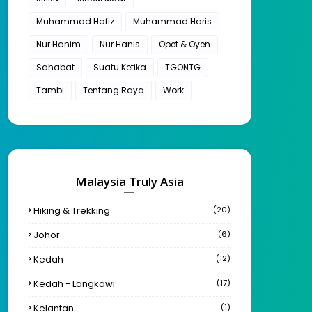
Muhammad Hafiz
Muhammad Haris
Nur Hanim
Nur Hanis
Opet & Oyen
Sahabat
Suatu Ketika
TGONTG
Tambi
Tentang Raya
Work
Malaysia Truly Asia
Hiking & Trekking
(20)
Johor
(6)
Kedah
(12)
Kedah - Langkawi
(17)
Kelantan
(1)