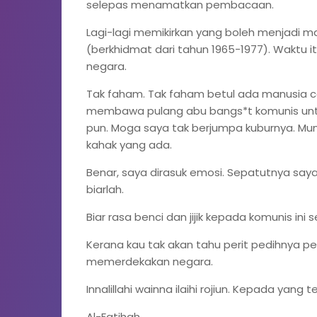
selepas menamatkan pembacaan.
Lagi-lagi memikirkan yang boleh menjadi ma
(berkhidmat dari tahun 1965-1977). Waktu it
negara.
Tak faham. Tak faham betul ada manusia ce
membawa pulang abu bangs*t komunis untu
pun. Moga saya tak berjumpa kuburnya. Mun
kahak yang ada.
Benar, saya dirasuk emosi. Sepatutnya saya
biarlah.
Biar rasa benci dan jijik kepada komunis ini
Kerana kau tak akan tahu perit pedihnya p
memerdekakan negara.
Innalillahi wainna ilaihi rojiun. Kepada yan
Al-Fatihah.