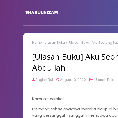
Home
Ulasan Buku
[Ulasan Buku] Aku Seorang Patr
[Ulasan Buku] Aku Seor
Abdullah
Angkel Rul
August 13, 2020
Ulasan Buku
Komunis celaka!
Memang tak selayaknya mereka hidup di bu
yang bersungguh-sungguh membawa abu naji