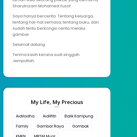
Sharulnizam Mohamed Yusof.
Saya hanya bercerita. Tentang keluarga,
tentang hal-hal semasa, tentang buku, dan
sudah tentu berkongsi cerita melalui
gambar.
Selamat datang.
Terima kasih kerana sudi singgah.
Jemputlah.
My Life, My Precious
Aidiladha
Aidilfitri
Balik Kampung
Family
Gambar Raya
Gombak
KMKN
MRSM Muar