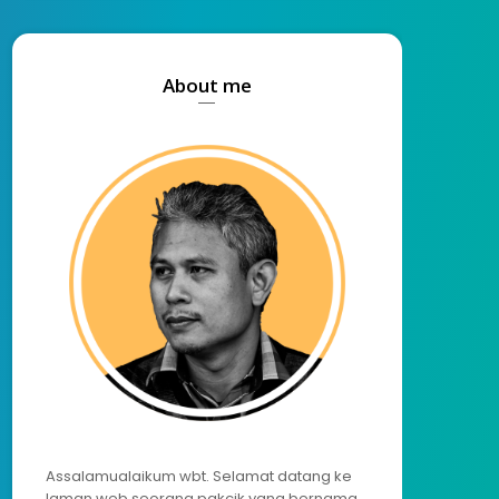
About me
Assalamualaikum wbt. Selamat datang ke
laman web seorang pakcik yang bernama