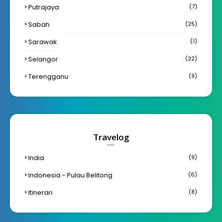
Putrajaya
(7)
Sabah
(25)
Sarawak
(1)
Selangor
(22)
Terengganu
(9)
Travelog
India
(9)
Indonesia - Pulau Belitong
(6)
Itinerari
(8)