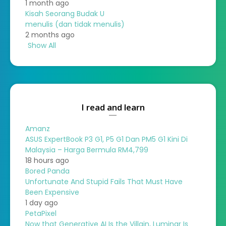
1 month ago
Kisah Seorang Budak U
menulis (dan tidak menulis)
2 months ago
Show All
I read and learn
Amanz
ASUS ExpertBook P3 G1, P5 G1 Dan PM5 G1 Kini Di
Malaysia – Harga Bermula RM4,799
18 hours ago
Bored Panda
Unfortunate And Stupid Fails That Must Have
Been Expensive
1 day ago
PetaPixel
Now that Generative AI Is the Villain, Luminar Is