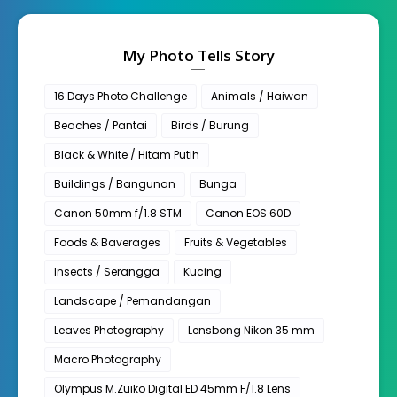
My Photo Tells Story
16 Days Photo Challenge
Animals / Haiwan
Beaches / Pantai
Birds / Burung
Black & White / Hitam Putih
Buildings / Bangunan
Bunga
Canon 50mm f/1.8 STM
Canon EOS 60D
Foods & Baverages
Fruits & Vegetables
Insects / Serangga
Kucing
Landscape / Pemandangan
Leaves Photography
Lensbong Nikon 35 mm
Macro Photography
Olympus M.Zuiko Digital ED 45mm F/1.8 Lens