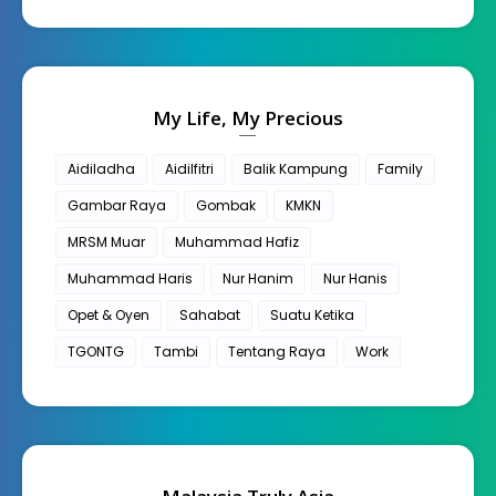
My Life, My Precious
Aidiladha
Aidilfitri
Balik Kampung
Family
Gambar Raya
Gombak
KMKN
MRSM Muar
Muhammad Hafiz
Muhammad Haris
Nur Hanim
Nur Hanis
Opet & Oyen
Sahabat
Suatu Ketika
TGONTG
Tambi
Tentang Raya
Work