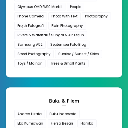
Olympus OMD EM10 Mark II
People
Phone Camera
Photo With Text
Photography
Projek Fotografi
Rain Photography
Rivers & Waterfall / Sungai & Air Terjun
Samsung A52
September Foto Blog
Street Photography
Sunrise / Sunset / Skies
Toys / Mainan
Trees & Small Plants
Buku & Filem
Andrea Hirata
Buku Indonesia
Eka Kurniawan
Fiersa Besari
Hamka