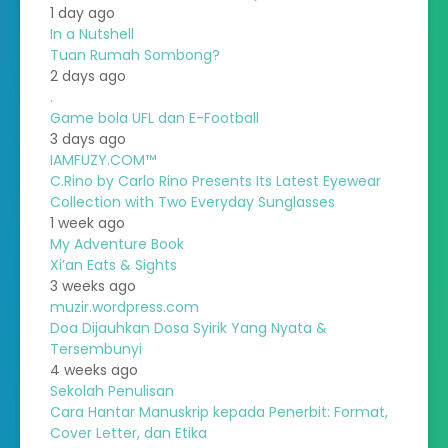
1 day ago
In a Nutshell
Tuan Rumah Sombong?
2 days ago
.
Game bola UFL dan E-Football
3 days ago
IAMFUZY.COM™
C.Rino by Carlo Rino Presents Its Latest Eyewear
Collection with Two Everyday Sunglasses
1 week ago
My Adventure Book
Xi’an Eats & Sights
3 weeks ago
muzir.wordpress.com
Doa Dijauhkan Dosa Syirik Yang Nyata &
Tersembunyi
4 weeks ago
Sekolah Penulisan
Cara Hantar Manuskrip kepada Penerbit: Format,
Cover Letter, dan Etika