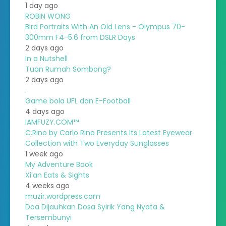
1 day ago
ROBIN WONG
Bird Portraits With An Old Lens - Olympus 70-
300mm F4-5.6 from DSLR Days
2 days ago
In a Nutshell
Tuan Rumah Sombong?
2 days ago
.
Game bola UFL dan E-Football
4 days ago
IAMFUZY.COM™
C.Rino by Carlo Rino Presents Its Latest Eyewear
Collection with Two Everyday Sunglasses
1 week ago
My Adventure Book
Xi’an Eats & Sights
4 weeks ago
muzir.wordpress.com
Doa Dijauhkan Dosa Syirik Yang Nyata &
Tersembunyi