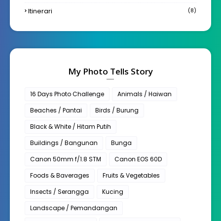
Itinerari
(8)
My Photo Tells Story
16 Days Photo Challenge
Animals / Haiwan
Beaches / Pantai
Birds / Burung
Black & White / Hitam Putih
Buildings / Bangunan
Bunga
Canon 50mm f/1.8 STM
Canon EOS 60D
Foods & Baverages
Fruits & Vegetables
Insects / Serangga
Kucing
Landscape / Pemandangan