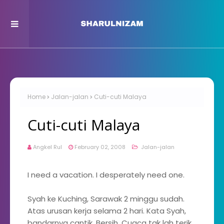
Home
Jalan-jalan
Cuti-cuti Malaya
Cuti-cuti Malaya
Angkel Rul
February 02, 2008
Jalan-jalan
I need a vacation. I desperately need one.
Syah ke Kuching, Sarawak 2 minggu sudah.
Atas urusan kerja selama 2 hari. Kata Syah,
bandarnya cantik. Bersih. Cuaca tak lah terik