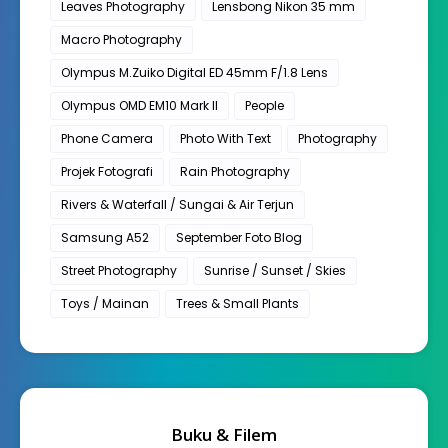
Leaves Photography
Lensbong Nikon 35 mm
Macro Photography
Olympus M.Zuiko Digital ED 45mm F/1.8 Lens
Olympus OMD EM10 Mark II
People
Phone Camera
Photo With Text
Photography
Projek Fotografi
Rain Photography
Rivers & Waterfall / Sungai & Air Terjun
Samsung A52
September Foto Blog
Street Photography
Sunrise / Sunset / Skies
Toys / Mainan
Trees & Small Plants
Buku & Filem