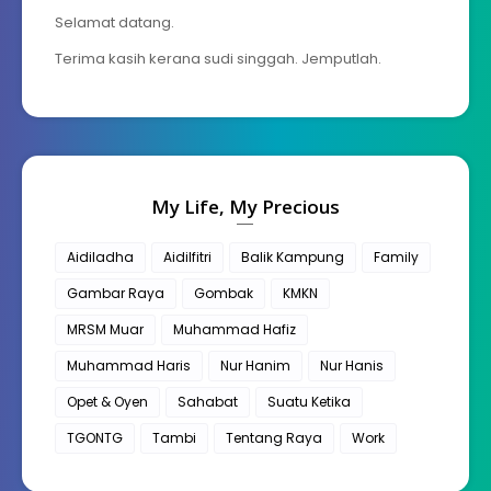
Selamat datang.
Terima kasih kerana sudi singgah. Jemputlah.
My Life, My Precious
Aidiladha
Aidilfitri
Balik Kampung
Family
Gambar Raya
Gombak
KMKN
MRSM Muar
Muhammad Hafiz
Muhammad Haris
Nur Hanim
Nur Hanis
Opet & Oyen
Sahabat
Suatu Ketika
TGONTG
Tambi
Tentang Raya
Work