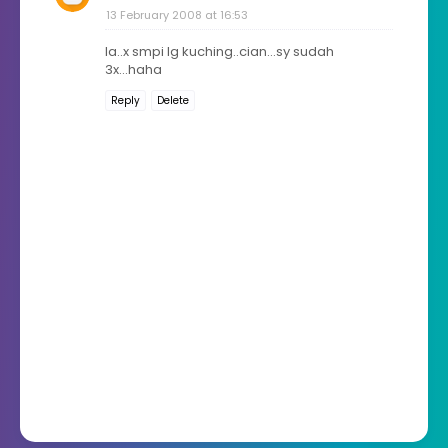
13 February 2008 at 16:53
la..x smpi lg kuching..cian...sy sudah
3x...haha
Reply
Delete