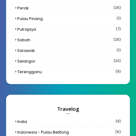
Perak
(25)
Pulau Pinang
(1)
Putrajaya
(7)
Sabah
(25)
Sarawak
(1)
Selangor
(22)
Terengganu
(9)
Travelog
India
(9)
Indonesia - Pulau Belitong
(6)