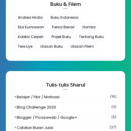
Buku & Filem
Andrea Hirata
Buku Indonesia
Eka Kurniawan
Fiersa Besari
Hamka
Koleksi Cerpen
Projek Buku
Tentang Buku
Tere Liye
Ulasan Buku
Ulasan Filem
Tulis-tulis Sharul
Belajar / Fikir / Motivasi
(15)
Blog Challenge 2020
(3)
Blogger / Picasaweb / Google+
(5)
Catatan Bulan Julai
(27)