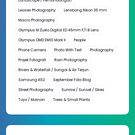
Landscape / Pemandangan
Leaves Photography
Lensbong Nikon 35 mm
Macro Photography
Olympus M.Zuiko Digital ED 45mm F/1.8 Lens
Olympus OMD EM10 Mark II
People
Phone Camera
Photo With Text
Photography
Projek Fotografi
Rain Photography
Rivers & Waterfall / Sungai & Air Terjun
Samsung A52
September Foto Blog
Street Photography
Sunrise / Sunset / Skies
Toys / Mainan
Trees & Small Plants