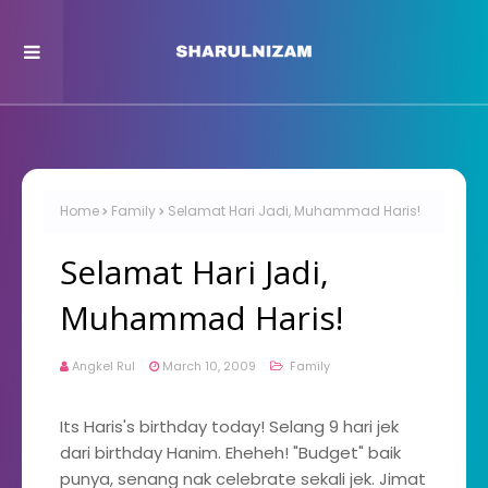
Home
Family
Selamat Hari Jadi, Muhammad Haris!
Selamat Hari Jadi,
Muhammad Haris!
Angkel Rul
March 10, 2009
Family
Its Haris's birthday today! Selang 9 hari jek
dari birthday Hanim. Eheheh! "Budget" baik
punya, senang nak celebrate sekali jek. Jimat