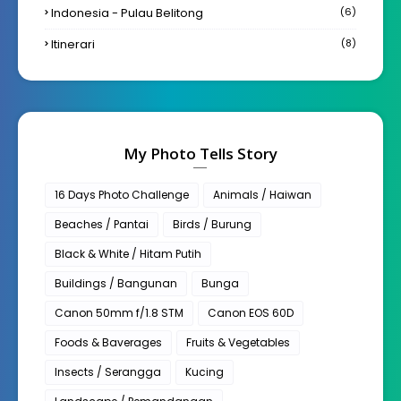
Indonesia - Pulau Belitong
(6)
Itinerari
(8)
My Photo Tells Story
16 Days Photo Challenge
Animals / Haiwan
Beaches / Pantai
Birds / Burung
Black & White / Hitam Putih
Buildings / Bangunan
Bunga
Canon 50mm f/1.8 STM
Canon EOS 60D
Foods & Baverages
Fruits & Vegetables
Insects / Serangga
Kucing