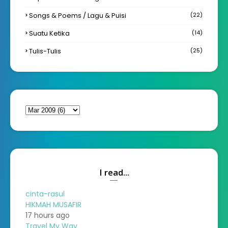
Songs & Poems / Lagu & Puisi
(22)
Suatu Ketika
(14)
Tulis-Tulis
(25)
I read...
cinta-rasul
HIKMAH MUSAFIR
17 hours ago
Travel My Way