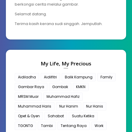
berkongsi cerita melalui gambar.
Selamat datang.
Terima kasih kerana sudi singgah. Jemputlah.
My Life, My Precious
Aidiladha
Aidilfitri
Balik Kampung
Family
Gambar Raya
Gombak
KMKN
MRSM Muar
Muhammad Hafiz
Muhammad Haris
Nur Hanim
Nur Hanis
Opet & Oyen
Sahabat
Suatu Ketika
TGONTG
Tambi
Tentang Raya
Work