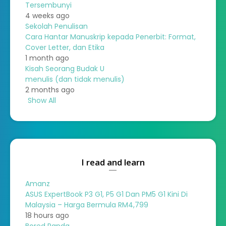
Tersembunyi
4 weeks ago
Sekolah Penulisan
Cara Hantar Manuskrip kepada Penerbit: Format,
Cover Letter, dan Etika
1 month ago
Kisah Seorang Budak U
menulis (dan tidak menulis)
2 months ago
Show All
I read and learn
Amanz
ASUS ExpertBook P3 G1, P5 G1 Dan PM5 G1 Kini Di
Malaysia – Harga Bermula RM4,799
18 hours ago
Bored Panda