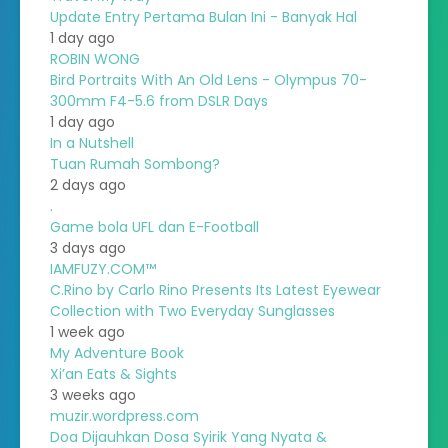
Update Entry Pertama Bulan Ini - Banyak Hal
1 day ago
ROBIN WONG
Bird Portraits With An Old Lens - Olympus 70-
300mm F4-5.6 from DSLR Days
1 day ago
In a Nutshell
Tuan Rumah Sombong?
2 days ago
.
Game bola UFL dan E-Football
3 days ago
IAMFUZY.COM™
C.Rino by Carlo Rino Presents Its Latest Eyewear
Collection with Two Everyday Sunglasses
1 week ago
My Adventure Book
Xi’an Eats & Sights
3 weeks ago
muzir.wordpress.com
Doa Dijauhkan Dosa Syirik Yang Nyata &