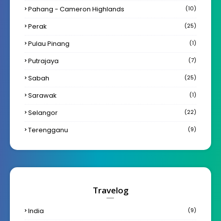
Pahang - Cameron Highlands
(10)
Perak
(25)
Pulau Pinang
(1)
Putrajaya
(7)
Sabah
(25)
Sarawak
(1)
Selangor
(22)
Terengganu
(9)
Travelog
India
(9)