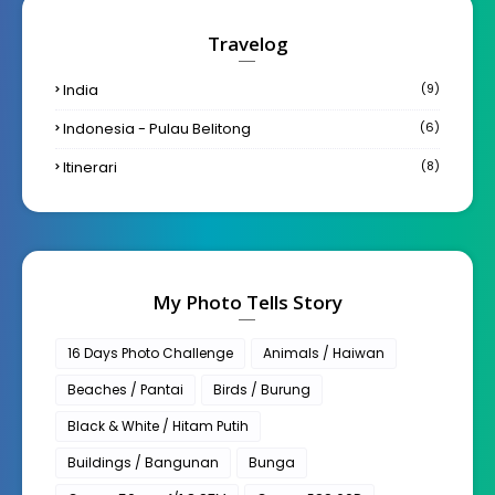
Travelog
India
(9)
Indonesia - Pulau Belitong
(6)
Itinerari
(8)
My Photo Tells Story
16 Days Photo Challenge
Animals / Haiwan
Beaches / Pantai
Birds / Burung
Black & White / Hitam Putih
Buildings / Bangunan
Bunga