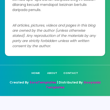
dilarang kecuali mendapat keizinan bertulis
daripada penulis.
All articles, pictures, videos and pages in this blog
are owned by the author (unless otherwise
stated). Any reproduction of the materials by any
party are strictly forbidden unless with written
consent by the author.
HOME
ABOUT
CONTACT
Created By
SoraTemplates
| Distributed By
Gooyaabi
Templates