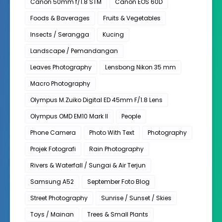
Canon 50mm f/1.8 STM
Canon EOS 60D
Foods & Baverages
Fruits & Vegetables
Insects / Serangga
Kucing
Landscape / Pemandangan
Leaves Photography
Lensbong Nikon 35 mm
Macro Photography
Olympus M.Zuiko Digital ED 45mm F/1.8 Lens
Olympus OMD EM10 Mark II
People
Phone Camera
Photo With Text
Photography
Projek Fotografi
Rain Photography
Rivers & Waterfall / Sungai & Air Terjun
Samsung A52
September Foto Blog
Street Photography
Sunrise / Sunset / Skies
Toys / Mainan
Trees & Small Plants