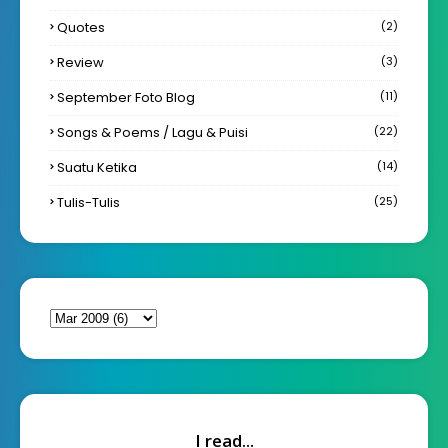
Quotes
(2)
Review
(3)
September Foto Blog
(11)
Songs & Poems / Lagu & Puisi
(22)
Suatu Ketika
(14)
Tulis-Tulis
(25)
I read...