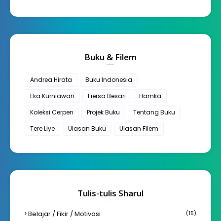
Buku & Filem
Andrea Hirata
Buku Indonesia
Eka Kurniawan
Fiersa Besari
Hamka
Koleksi Cerpen
Projek Buku
Tentang Buku
Tere Liye
Ulasan Buku
Ulasan Filem
Tulis-tulis Sharul
Belajar / Fikir / Motivasi
(15)