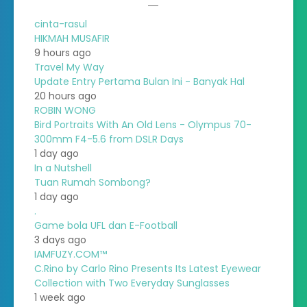
cinta-rasul
HIKMAH MUSAFIR
9 hours ago
Travel My Way
Update Entry Pertama Bulan Ini - Banyak Hal
20 hours ago
ROBIN WONG
Bird Portraits With An Old Lens - Olympus 70-
300mm F4-5.6 from DSLR Days
1 day ago
In a Nutshell
Tuan Rumah Sombong?
1 day ago
.
Game bola UFL dan E-Football
3 days ago
IAMFUZY.COM™
C.Rino by Carlo Rino Presents Its Latest Eyewear
Collection with Two Everyday Sunglasses
1 week ago