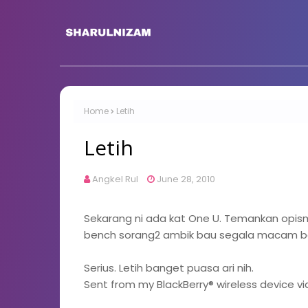
Home
Letih
Letih
Angkel Rul
June 28, 2010
Sekarang ni ada kat One U. Temankan opism
bench sorang2 ambik bau segala macam bau
Serius. Letih banget puasa ari nih.
Sent from my BlackBerry® wireless device 