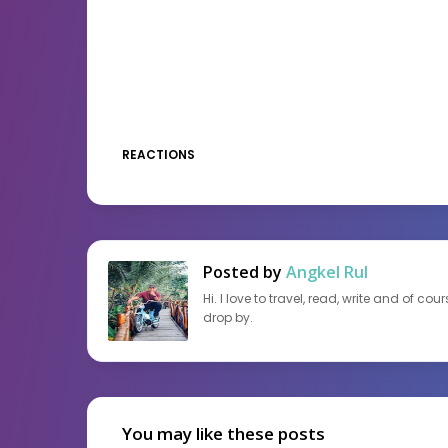
REACTIONS
Posted by
Angkel Rul
Hi. I love to travel, read, write and of c
drop by.
You may like these posts