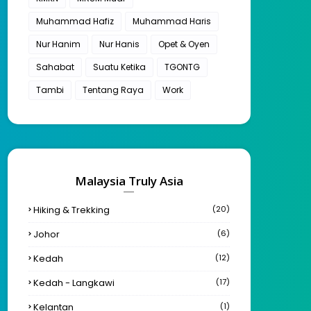
Muhammad Hafiz
Muhammad Haris
Nur Hanim
Nur Hanis
Opet & Oyen
Sahabat
Suatu Ketika
TGONTG
Tambi
Tentang Raya
Work
Malaysia Truly Asia
Hiking & Trekking
(20)
Johor
(6)
Kedah
(12)
Kedah - Langkawi
(17)
Kelantan
(1)