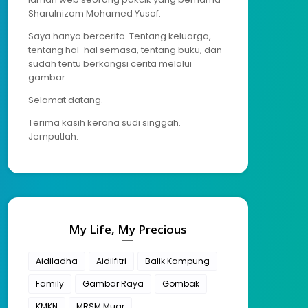
Sharulnizam Mohamed Yusof.
Saya hanya bercerita. Tentang keluarga,
tentang hal-hal semasa, tentang buku, dan
sudah tentu berkongsi cerita melalui
gambar.
Selamat datang.
Terima kasih kerana sudi singgah.
Jemputlah.
My Life, My Precious
Aidiladha
Aidilfitri
Balik Kampung
Family
Gambar Raya
Gombak
KMKN
MRSM Muar