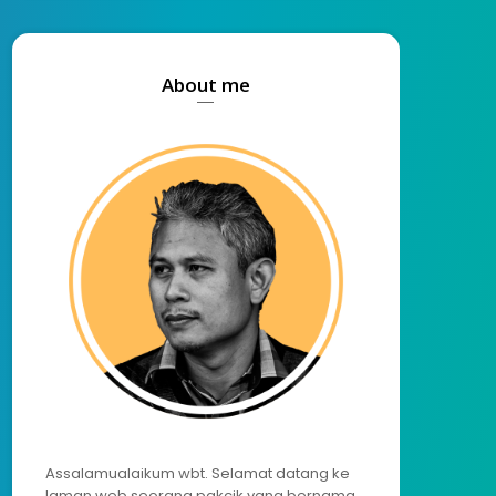
About me
Assalamualaikum wbt. Selamat datang ke
laman web seorang pakcik yang bernama