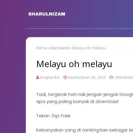
Home
Membebel
Melayu oh melayu
Melayu oh melayu
Angkel Rul
September 26, 2013
Membeb
Tadi, tergerak hati nak jengok-jengok Googl
apa yang paling banyak di
download
.
Tekan
Top Free.
Kebanyakan yang di
ranking
kan sebagai
t