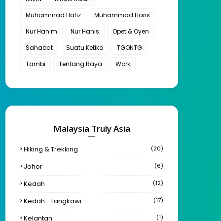
Muhammad Hafiz
Muhammad Haris
Nur Hanim
Nur Hanis
Opet & Oyen
Sahabat
Suatu Ketika
TGONTG
Tambi
Tentang Raya
Work
Malaysia Truly Asia
Hiking & Trekking
(20)
Johor
(6)
Kedah
(12)
Kedah - Langkawi
(17)
Kelantan
(1)