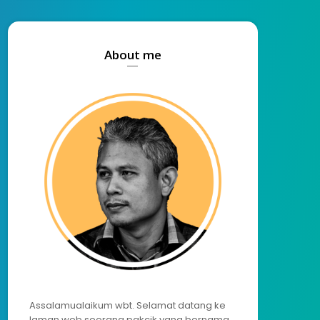
About me
Assalamualaikum wbt. Selamat datang ke
laman web seorang pakcik yang bernama