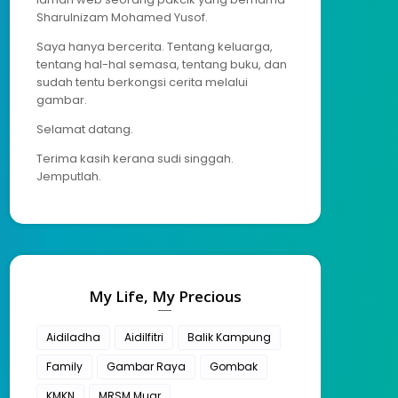
Sharulnizam Mohamed Yusof.
Saya hanya bercerita. Tentang keluarga,
tentang hal-hal semasa, tentang buku, dan
sudah tentu berkongsi cerita melalui
gambar.
Selamat datang.
Terima kasih kerana sudi singgah.
Jemputlah.
My Life, My Precious
Aidiladha
Aidilfitri
Balik Kampung
Family
Gambar Raya
Gombak
KMKN
MRSM Muar