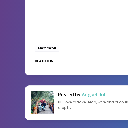
Membebel
REACTIONS
Posted by
Angkel Rul
Hi. I love to travel, read, write and of c
drop by.