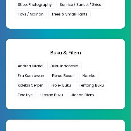
Street Photography
Sunrise / Sunset / Skies
Toys / Mainan
Trees & Small Plants
Buku & Filem
Andrea Hirata
Buku Indonesia
Eka Kurniawan
Fiersa Besari
Hamka
Koleksi Cerpen
Projek Buku
Tentang Buku
Tere Liye
Ulasan Buku
Ulasan Filem