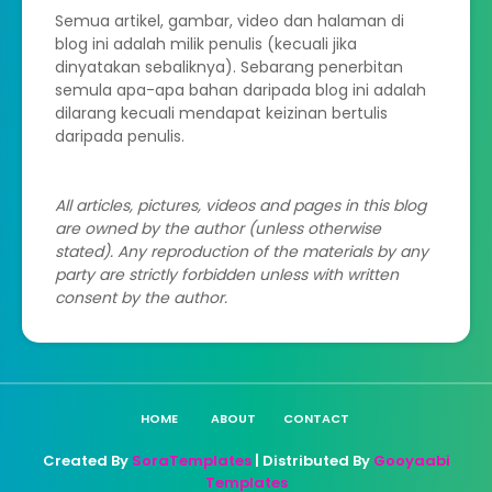
Semua artikel, gambar, video dan halaman di
blog ini adalah milik penulis (kecuali jika
dinyatakan sebaliknya). Sebarang penerbitan
semula apa-apa bahan daripada blog ini adalah
dilarang kecuali mendapat keizinan bertulis
daripada penulis.
All articles, pictures, videos and pages in this blog
are owned by the author (unless otherwise
stated). Any reproduction of the materials by any
party are strictly forbidden unless with written
consent by the author.
HOME
ABOUT
CONTACT
Created By
SoraTemplates
| Distributed By
Gooyaabi
Templates