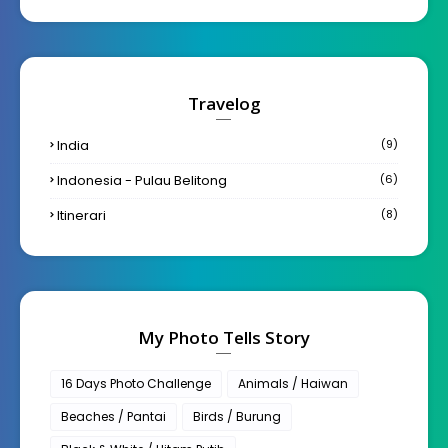
Travelog
India
(9)
Indonesia - Pulau Belitong
(6)
Itinerari
(8)
My Photo Tells Story
16 Days Photo Challenge
Animals / Haiwan
Beaches / Pantai
Birds / Burung