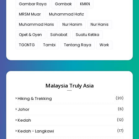
Gambar Raya
Gombak
KMKN
MRSM Muar
Muhammad Hafiz
Muhammad Haris
Nur Hanim
Nur Hanis
Opet & Oyen
Sahabat
Suatu Ketika
TGONTG
Tambi
Tentang Raya
Work
Malaysia Truly Asia
Hiking & Trekking
(20)
Johor
(6)
Kedah
(12)
Kedah - Langkawi
(17)