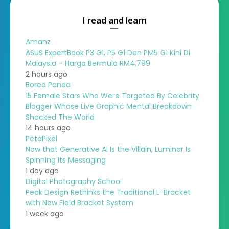
I read and learn
Amanz
ASUS ExpertBook P3 G1, P5 G1 Dan PM5 G1 Kini Di
Malaysia – Harga Bermula RM4,799
2 hours ago
Bored Panda
15 Female Stars Who Were Targeted By Celebrity
Blogger Whose Live Graphic Mental Breakdown
Shocked The World
14 hours ago
PetaPixel
Now that Generative AI Is the Villain, Luminar Is
Spinning Its Messaging
1 day ago
Digital Photography School
Peak Design Rethinks the Traditional L-Bracket
with New Field Bracket System
1 week ago