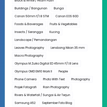
Black & White / Hitam Putih
Buildings / Bangunan
Bunga
Canon 50mm f/1.8 STM
Canon EOS 60D
Foods & Baverages
Fruits & Vegetables
Insects / Serangga
Kucing
Landscape / Pemandangan
Leaves Photography
Lensbong Nikon 35 mm
Macro Photography
Olympus M.Zuiko Digital ED 45mm F/1.8 Lens
Olympus OMD EM10 Mark II
People
Phone Camera
Photo With Text
Photography
Projek Fotografi
Rain Photography
Rivers & Waterfall / Sungai & Air Terjun
Samsung A52
September Foto Blog