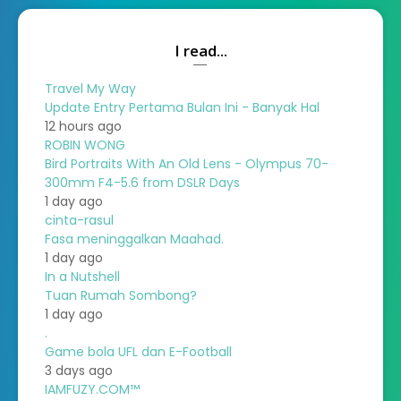
I read...
Travel My Way
Update Entry Pertama Bulan Ini - Banyak Hal
12 hours ago
ROBIN WONG
Bird Portraits With An Old Lens - Olympus 70-
300mm F4-5.6 from DSLR Days
1 day ago
cinta-rasul
Fasa meninggalkan Maahad.
1 day ago
In a Nutshell
Tuan Rumah Sombong?
1 day ago
.
Game bola UFL dan E-Football
3 days ago
IAMFUZY.COM™