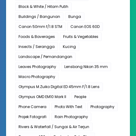
Black & White / Hitam Putih
Buildings / Bangunan
Bunga
Canon 50mm f/1.8 STM
Canon EOS 60D
Foods & Baverages
Fruits & Vegetables
Insects / Serangga
Kucing
Landscape / Pemandangan
Leaves Photography
Lensbong Nikon 35 mm
Macro Photography
Olympus M.Zuiko Digital ED 45mm F/1.8 Lens
Olympus OMD EM10 Mark II
People
Phone Camera
Photo With Text
Photography
Projek Fotografi
Rain Photography
Rivers & Waterfall / Sungai & Air Terjun