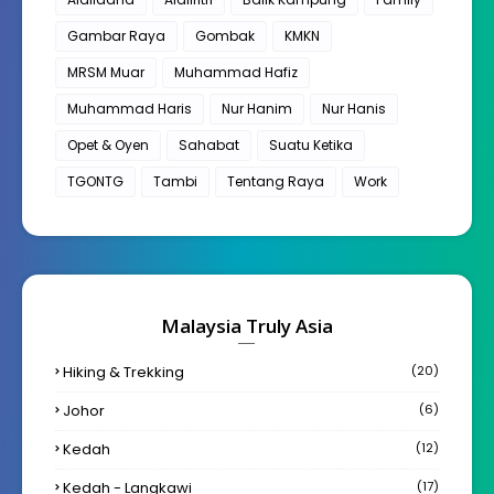
Gambar Raya
Gombak
KMKN
MRSM Muar
Muhammad Hafiz
Muhammad Haris
Nur Hanim
Nur Hanis
Opet & Oyen
Sahabat
Suatu Ketika
TGONTG
Tambi
Tentang Raya
Work
Malaysia Truly Asia
Hiking & Trekking
(20)
Johor
(6)
Kedah
(12)
Kedah - Langkawi
(17)