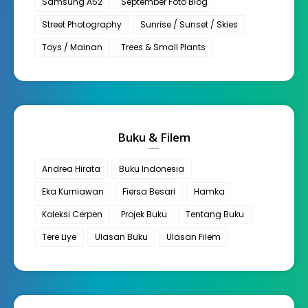
Samsung A52
September Foto Blog
Street Photography
Sunrise / Sunset / Skies
Toys / Mainan
Trees & Small Plants
Buku & Filem
Andrea Hirata
Buku Indonesia
Eka Kurniawan
Fiersa Besari
Hamka
Koleksi Cerpen
Projek Buku
Tentang Buku
Tere Liye
Ulasan Buku
Ulasan Filem