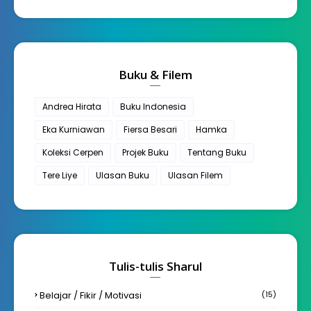
Buku & Filem
Andrea Hirata
Buku Indonesia
Eka Kurniawan
Fiersa Besari
Hamka
Koleksi Cerpen
Projek Buku
Tentang Buku
Tere Liye
Ulasan Buku
Ulasan Filem
Tulis-tulis Sharul
Belajar / Fikir / Motivasi
(15)