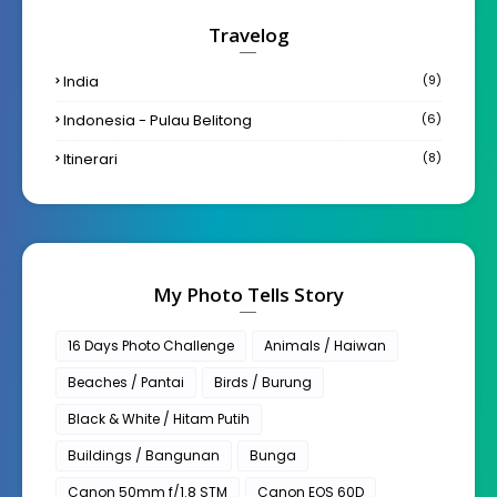
Travelog
India
(9)
Indonesia - Pulau Belitong
(6)
Itinerari
(8)
My Photo Tells Story
16 Days Photo Challenge
Animals / Haiwan
Beaches / Pantai
Birds / Burung
Black & White / Hitam Putih
Buildings / Bangunan
Bunga
Canon 50mm f/1.8 STM
Canon EOS 60D