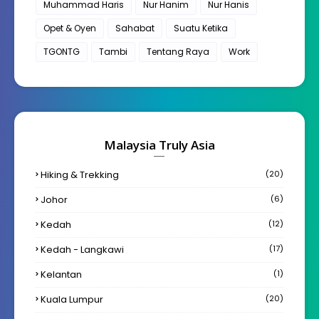
Muhammad Haris
Nur Hanim
Nur Hanis
Opet & Oyen
Sahabat
Suatu Ketika
TGONTG
Tambi
Tentang Raya
Work
Malaysia Truly Asia
Hiking & Trekking
(20)
Johor
(6)
Kedah
(12)
Kedah - Langkawi
(17)
Kelantan
(1)
Kuala Lumpur
(20)