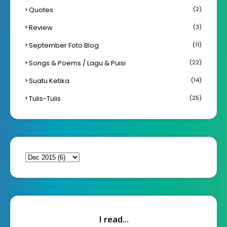
Quotes
(2)
Review
(3)
September Foto Blog
(11)
Songs & Poems / Lagu & Puisi
(22)
Suatu Ketika
(14)
Tulis-Tulis
(25)
I read...