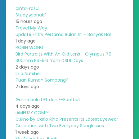
cinta-rasul
Study @anak?
15 hours ago
Travel My Way
Update Entry Pertama Bulan Ini - Banyak Hal
1 day ago
ROBIN WONG
Bird Portraits With An Old Lens - Olympus 70-
300mm F4-5.6 from DSLR Days
2 days ago
In a Nutshell
Tuan Rumah Sombong?
2 days ago
.
Game bola UFL dan E-Football
4 days ago
IAMFUZY.COM™
C.Rino by Carlo Rino Presents Its Latest Eyewear
Collection with Two Everyday Sunglasses
1 week ago
My Adventure Book