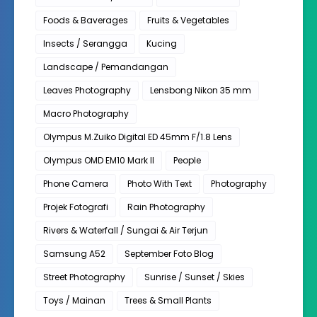
Foods & Baverages
Fruits & Vegetables
Insects / Serangga
Kucing
Landscape / Pemandangan
Leaves Photography
Lensbong Nikon 35 mm
Macro Photography
Olympus M.Zuiko Digital ED 45mm F/1.8 Lens
Olympus OMD EM10 Mark II
People
Phone Camera
Photo With Text
Photography
Projek Fotografi
Rain Photography
Rivers & Waterfall / Sungai & Air Terjun
Samsung A52
September Foto Blog
Street Photography
Sunrise / Sunset / Skies
Toys / Mainan
Trees & Small Plants