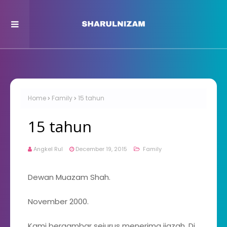
Home
Family
15 tahun
15 tahun
Angkel Rul
December 19, 2015
Family
Dewan Muazam Shah.
November 2000.
Kami bergambar sejurus menerima ijazah. Di