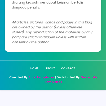
dilarang kecuali mendapat keizinan bertulis
daripada penulis.
All articles, pictures, videos and pages in this blog
are owned by the author (unless otherwise
stated). Any reproduction of the materials by any
party are strictly forbidden unless with written
consent by the author.
HOME
ABOUT
CONTACT
Created By
SoraTemplates
| Distributed By
Gooyaabi
Templates