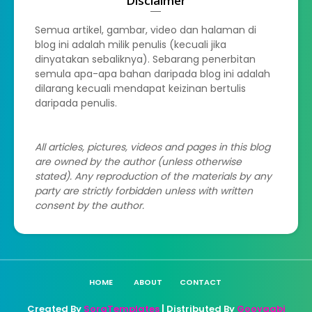
Disclaimer
Semua artikel, gambar, video dan halaman di
blog ini adalah milik penulis (kecuali jika
dinyatakan sebaliknya). Sebarang penerbitan
semula apa-apa bahan daripada blog ini adalah
dilarang kecuali mendapat keizinan bertulis
daripada penulis.
All articles, pictures, videos and pages in this blog
are owned by the author (unless otherwise
stated). Any reproduction of the materials by any
party are strictly forbidden unless with written
consent by the author.
HOME
ABOUT
CONTACT
Created By
SoraTemplates
| Distributed By
Gooyaabi