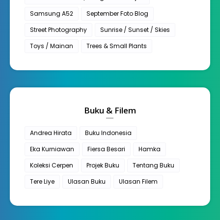
Samsung A52
September Foto Blog
Street Photography
Sunrise / Sunset / Skies
Toys / Mainan
Trees & Small Plants
Buku & Filem
Andrea Hirata
Buku Indonesia
Eka Kurniawan
Fiersa Besari
Hamka
Koleksi Cerpen
Projek Buku
Tentang Buku
Tere Liye
Ulasan Buku
Ulasan Filem