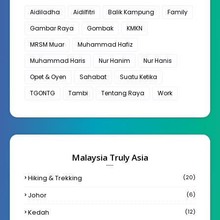
Aidiladha
Aidilfitri
Balik Kampung
Family
Gambar Raya
Gombak
KMKN
MRSM Muar
Muhammad Hafiz
Muhammad Haris
Nur Hanim
Nur Hanis
Opet & Oyen
Sahabat
Suatu Ketika
TGONTG
Tambi
Tentang Raya
Work
Malaysia Truly Asia
Hiking & Trekking
(20)
Johor
(6)
Kedah
(12)