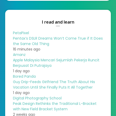
I read and learn
PetaPixel
Pentax’s DSLR Dreams Won’t Come True if It Does
the Same Old Thing
16 minutes ago
Amanz
Apple Malaysia Mencari Sejumlah Pekerja Runcit
Berpusat Di Putrajaya
1 day ago
Bored Panda
Guy Drip-Feeds Girlfriend The Truth About His
Vacation Until She Finally Puts It All Together
1 day ago
Digital Photography School
Peak Design Rethinks the Traditional L-Bracket
with New Field Bracket System
2 weeks ago