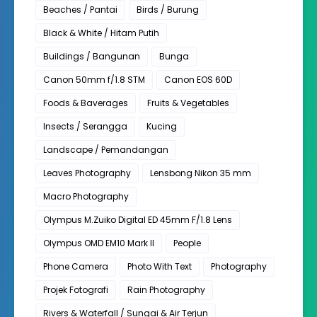
Beaches / Pantai
Birds / Burung
Black & White / Hitam Putih
Buildings / Bangunan
Bunga
Canon 50mm f/1.8 STM
Canon EOS 60D
Foods & Baverages
Fruits & Vegetables
Insects / Serangga
Kucing
Landscape / Pemandangan
Leaves Photography
Lensbong Nikon 35 mm
Macro Photography
Olympus M.Zuiko Digital ED 45mm F/1.8 Lens
Olympus OMD EM10 Mark II
People
Phone Camera
Photo With Text
Photography
Projek Fotografi
Rain Photography
Rivers & Waterfall / Sungai & Air Terjun