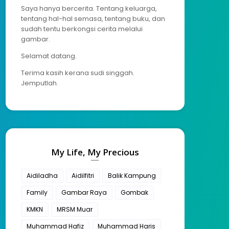
Saya hanya bercerita. Tentang keluarga,
tentang hal-hal semasa, tentang buku, dan
sudah tentu berkongsi cerita melalui
gambar.
Selamat datang.
Terima kasih kerana sudi singgah.
Jemputlah.
My Life, My Precious
Aidiladha
Aidilfitri
Balik Kampung
Family
Gambar Raya
Gombak
KMKN
MRSM Muar
Muhammad Hafiz
Muhammad Haris