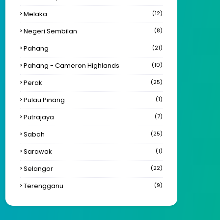
Melaka
(12)
Negeri Sembilan
(8)
Pahang
(21)
Pahang - Cameron Highlands
(10)
Perak
(25)
Pulau Pinang
(1)
Putrajaya
(7)
Sabah
(25)
Sarawak
(1)
Selangor
(22)
Terengganu
(9)