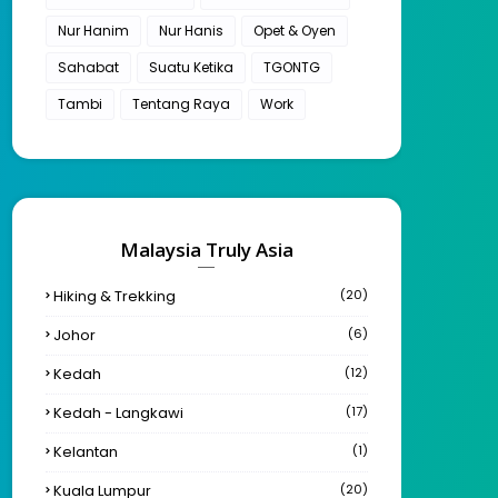
Nur Hanim
Nur Hanis
Opet & Oyen
Sahabat
Suatu Ketika
TGONTG
Tambi
Tentang Raya
Work
Malaysia Truly Asia
Hiking & Trekking
(20)
Johor
(6)
Kedah
(12)
Kedah - Langkawi
(17)
Kelantan
(1)
Kuala Lumpur
(20)