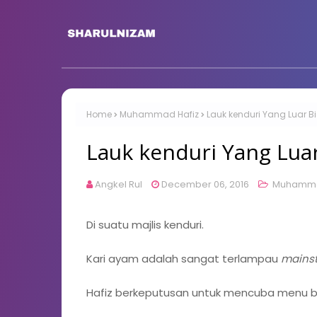
Home
Muhammad Hafiz
Lauk kenduri Yang Luar B
Lauk kenduri Yang Luar
Angkel Rul
December 06, 2016
Muhamma
Di suatu majlis kenduri.
Kari ayam adalah sangat terlampau
mains
Hafiz berkeputusan untuk mencuba menu bar