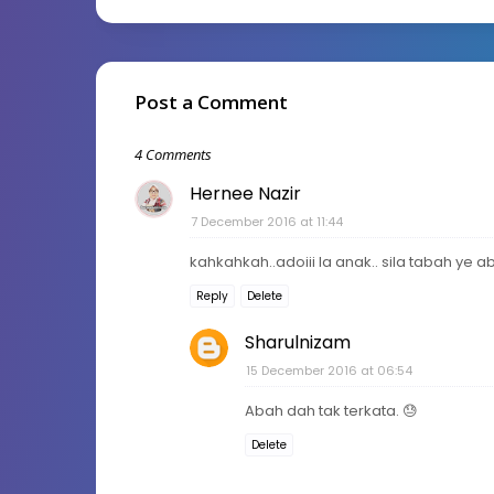
Post a Comment
4 Comments
Hernee Nazir
7 December 2016 at 11:44
kahkahkah..adoiii la anak.. sila tabah ye ab
Reply
Delete
Sharulnizam
15 December 2016 at 06:54
Abah dah tak terkata. 😓
Delete