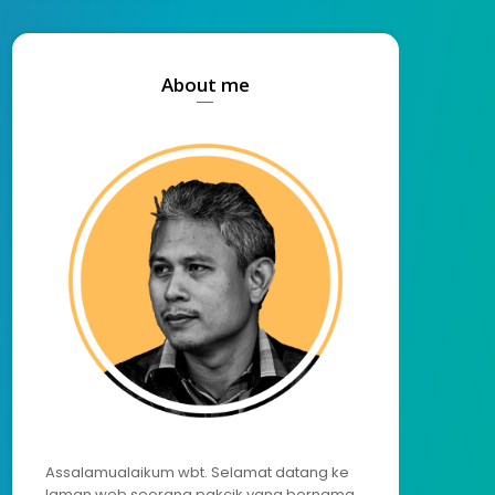
About me
Assalamualaikum wbt. Selamat datang ke
laman web seorang pakcik yang bernama