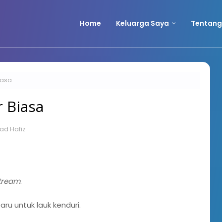
Home
Keluarga Saya
Tentang
iasa
 Biasa
d Hafiz
tream
.
u untuk lauk kenduri.