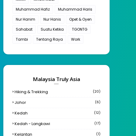
Muhammad Hafiz
Muhammad Haris
Nur Hanim
Nur Hanis
Opet & Oyen
Sahabat
Suatu Ketika
TGONTG
Tambi
Tentang Raya
Work
Malaysia Truly Asia
Hiking & Trekking
(20)
Johor
(6)
Kedah
(12)
Kedah - Langkawi
(17)
Kelantan
(1)