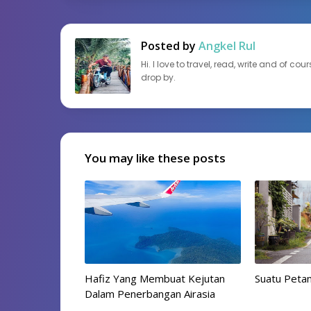
Posted by
Angkel Rul
Hi. I love to travel, read, write and of c
drop by.
You may like these posts
Hafiz Yang Membuat Kejutan
Suatu Petan
Dalam Penerbangan Airasia