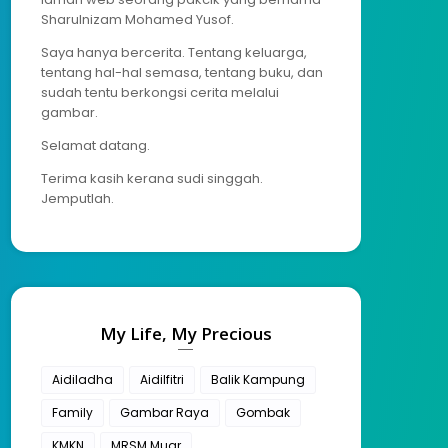
Sharulnizam Mohamed Yusof.
Saya hanya bercerita. Tentang keluarga,
tentang hal-hal semasa, tentang buku, dan
sudah tentu berkongsi cerita melalui
gambar.
Selamat datang.
Terima kasih kerana sudi singgah.
Jemputlah.
My Life, My Precious
Aidiladha
Aidilfitri
Balik Kampung
Family
Gambar Raya
Gombak
KMKN
MRSM Muar