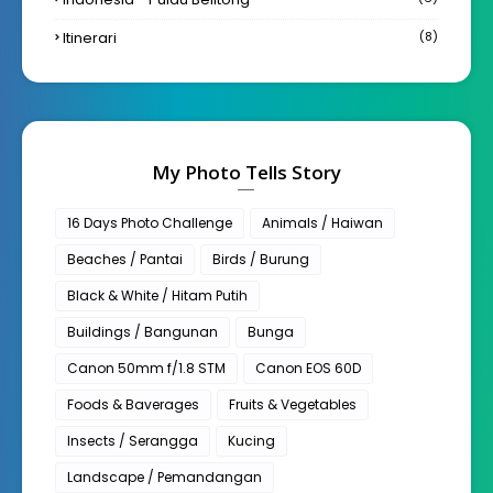
Itinerari
(8)
My Photo Tells Story
16 Days Photo Challenge
Animals / Haiwan
Beaches / Pantai
Birds / Burung
Black & White / Hitam Putih
Buildings / Bangunan
Bunga
Canon 50mm f/1.8 STM
Canon EOS 60D
Foods & Baverages
Fruits & Vegetables
Insects / Serangga
Kucing
Landscape / Pemandangan