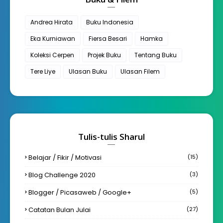
Andrea Hirata
Buku Indonesia
Eka Kurniawan
Fiersa Besari
Hamka
Koleksi Cerpen
Projek Buku
Tentang Buku
Tere Liye
Ulasan Buku
Ulasan Filem
Tulis-tulis Sharul
Belajar / Fikir / Motivasi
(15)
Blog Challenge 2020
(3)
Blogger / Picasaweb / Google+
(5)
Catatan Bulan Julai
(27)