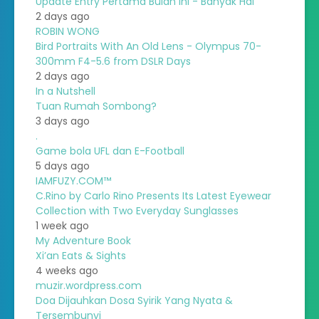
Update Entry Pertama Bulan Ini - Banyak Hal
2 days ago
ROBIN WONG
Bird Portraits With An Old Lens - Olympus 70-
300mm F4-5.6 from DSLR Days
2 days ago
In a Nutshell
Tuan Rumah Sombong?
3 days ago
.
Game bola UFL dan E-Football
5 days ago
IAMFUZY.COM™
C.Rino by Carlo Rino Presents Its Latest Eyewear
Collection with Two Everyday Sunglasses
1 week ago
My Adventure Book
Xi’an Eats & Sights
4 weeks ago
muzir.wordpress.com
Doa Dijauhkan Dosa Syirik Yang Nyata &
Tersembunyi