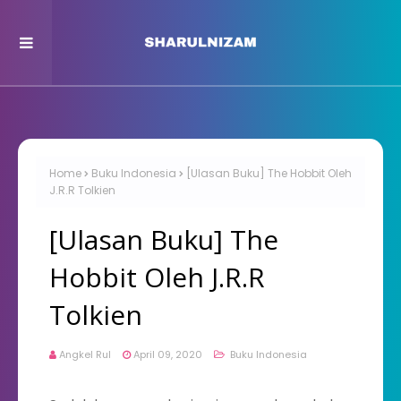
Home
Buku Indonesia
[Ulasan Buku] The Hobbit Oleh
J.R.R Tolkien
[Ulasan Buku] The
Hobbit Oleh J.R.R
Tolkien
Angkel Rul
April 09, 2020
Buku Indonesia