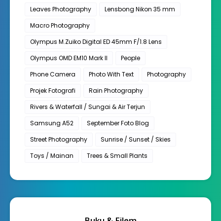
Leaves Photography
Lensbong Nikon 35 mm
Macro Photography
Olympus M.Zuiko Digital ED 45mm F/1.8 Lens
Olympus OMD EM10 Mark II
People
Phone Camera
Photo With Text
Photography
Projek Fotografi
Rain Photography
Rivers & Waterfall / Sungai & Air Terjun
Samsung A52
September Foto Blog
Street Photography
Sunrise / Sunset / Skies
Toys / Mainan
Trees & Small Plants
Buku & Filem