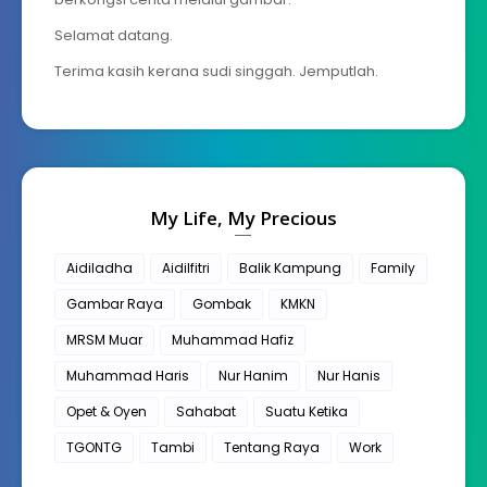
Selamat datang.
Terima kasih kerana sudi singgah. Jemputlah.
My Life, My Precious
Aidiladha
Aidilfitri
Balik Kampung
Family
Gambar Raya
Gombak
KMKN
MRSM Muar
Muhammad Hafiz
Muhammad Haris
Nur Hanim
Nur Hanis
Opet & Oyen
Sahabat
Suatu Ketika
TGONTG
Tambi
Tentang Raya
Work