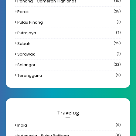
Pahang - Cameron Highlands
(10)
Perak
(25)
Pulau Pinang
(1)
Putrajaya
(7)
Sabah
(25)
Sarawak
(1)
Selangor
(22)
Terengganu
(9)
Travelog
India
(9)
Indonesia - Pulau Belitong
(6)