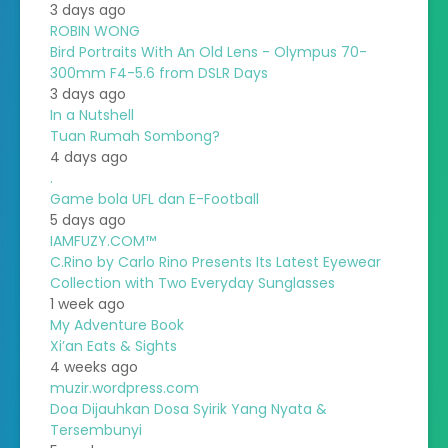
3 days ago
ROBIN WONG
Bird Portraits With An Old Lens - Olympus 70-
300mm F4-5.6 from DSLR Days
3 days ago
In a Nutshell
Tuan Rumah Sombong?
4 days ago
.
Game bola UFL dan E-Football
5 days ago
IAMFUZY.COM™
C.Rino by Carlo Rino Presents Its Latest Eyewear
Collection with Two Everyday Sunglasses
1 week ago
My Adventure Book
Xi’an Eats & Sights
4 weeks ago
muzir.wordpress.com
Doa Dijauhkan Dosa Syirik Yang Nyata &
Tersembunyi