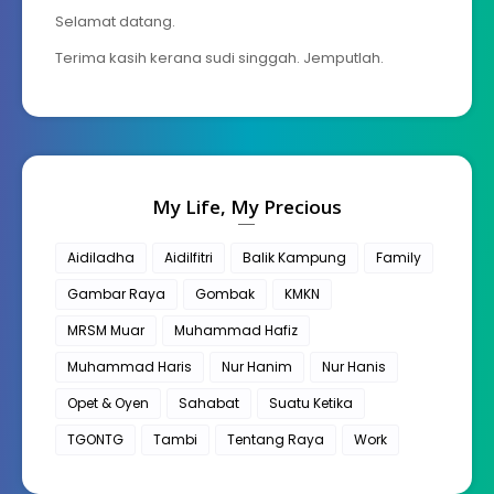
Selamat datang.
Terima kasih kerana sudi singgah. Jemputlah.
My Life, My Precious
Aidiladha
Aidilfitri
Balik Kampung
Family
Gambar Raya
Gombak
KMKN
MRSM Muar
Muhammad Hafiz
Muhammad Haris
Nur Hanim
Nur Hanis
Opet & Oyen
Sahabat
Suatu Ketika
TGONTG
Tambi
Tentang Raya
Work