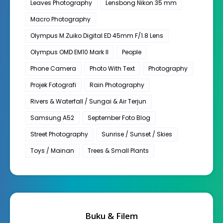
Leaves Photography
Lensbong Nikon 35 mm
Macro Photography
Olympus M.Zuiko Digital ED 45mm F/1.8 Lens
Olympus OMD EM10 Mark II
People
Phone Camera
Photo With Text
Photography
Projek Fotografi
Rain Photography
Rivers & Waterfall / Sungai & Air Terjun
Samsung A52
September Foto Blog
Street Photography
Sunrise / Sunset / Skies
Toys / Mainan
Trees & Small Plants
Buku & Filem