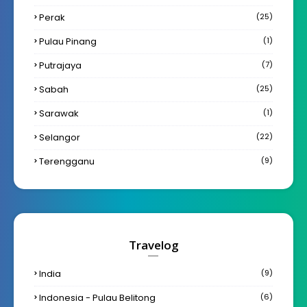
Perak
(25)
Pulau Pinang
(1)
Putrajaya
(7)
Sabah
(25)
Sarawak
(1)
Selangor
(22)
Terengganu
(9)
Travelog
India
(9)
Indonesia - Pulau Belitong
(6)