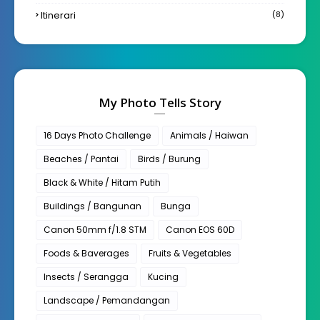
Itinerari
(8)
My Photo Tells Story
16 Days Photo Challenge
Animals / Haiwan
Beaches / Pantai
Birds / Burung
Black & White / Hitam Putih
Buildings / Bangunan
Bunga
Canon 50mm f/1.8 STM
Canon EOS 60D
Foods & Baverages
Fruits & Vegetables
Insects / Serangga
Kucing
Landscape / Pemandangan