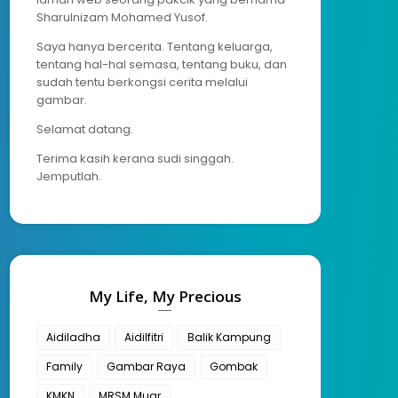
Sharulnizam Mohamed Yusof.
Saya hanya bercerita. Tentang keluarga,
tentang hal-hal semasa, tentang buku, dan
sudah tentu berkongsi cerita melalui
gambar.
Selamat datang.
Terima kasih kerana sudi singgah.
Jemputlah.
My Life, My Precious
Aidiladha
Aidilfitri
Balik Kampung
Family
Gambar Raya
Gombak
KMKN
MRSM Muar