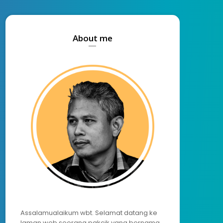
About me
Assalamualaikum wbt. Selamat datang ke
laman web seorang pakcik yang bernama