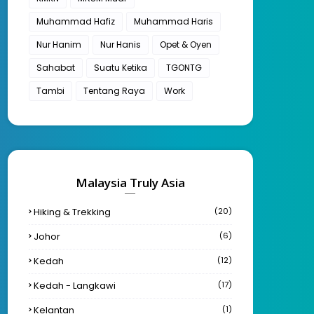
Muhammad Hafiz
Muhammad Haris
Nur Hanim
Nur Hanis
Opet & Oyen
Sahabat
Suatu Ketika
TGONTG
Tambi
Tentang Raya
Work
Malaysia Truly Asia
Hiking & Trekking
(20)
Johor
(6)
Kedah
(12)
Kedah - Langkawi
(17)
Kelantan
(1)