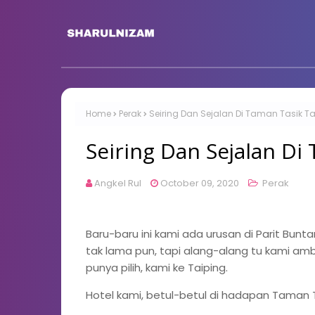
Home
Perak
Seiring Dan Sejalan Di Taman Tasik Ta
Seiring Dan Sejalan Di
Angkel Rul
October 09, 2020
Perak
Baru-baru ini kami ada urusan di Parit Bunt
tak lama pun, tapi alang-alang tu kami ambi
punya pilih, kami ke Taiping.
Hotel kami, betul-betul di hadapan Taman T