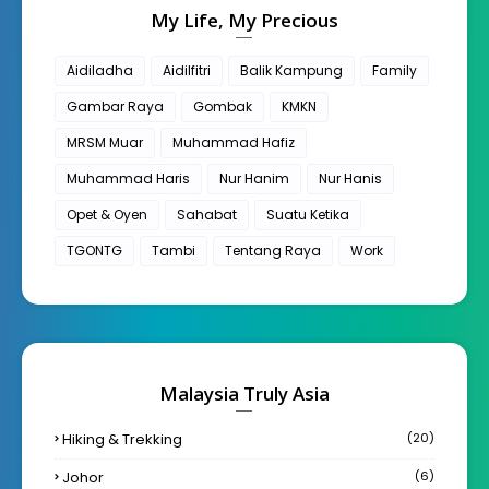
My Life, My Precious
Aidiladha
Aidilfitri
Balik Kampung
Family
Gambar Raya
Gombak
KMKN
MRSM Muar
Muhammad Hafiz
Muhammad Haris
Nur Hanim
Nur Hanis
Opet & Oyen
Sahabat
Suatu Ketika
TGONTG
Tambi
Tentang Raya
Work
Malaysia Truly Asia
Hiking & Trekking
(20)
Johor
(6)