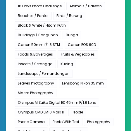
16 Days Photo Challenge
Animals / Haiwan
Beaches / Pantai
Birds / Burung
Black & White / Hitam Putih
Buildings / Bangunan
Bunga
Canon 50mm f/1.8 STM
Canon EOS 60D
Foods & Baverages
Fruits & Vegetables
Insects / Serangga
Kucing
Landscape / Pemandangan
Leaves Photography
Lensbong Nikon 35 mm
Macro Photography
Olympus M.Zuiko Digital ED 45mm F/1.8 Lens
Olympus OMD EM10 Mark II
People
Phone Camera
Photo With Text
Photography