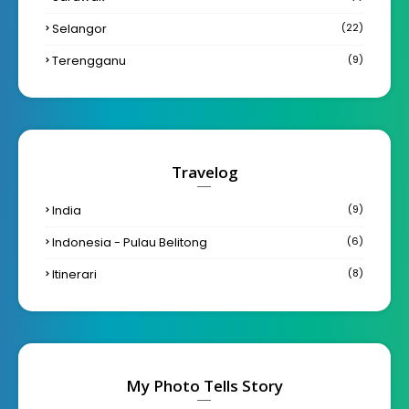
Selangor
(22)
Terengganu
(9)
Travelog
India
(9)
Indonesia - Pulau Belitong
(6)
Itinerari
(8)
My Photo Tells Story