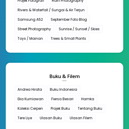
Projek Fotografi
Rain Photography
Rivers & Waterfall / Sungai & Air Terjun
Samsung A52
September Foto Blog
Street Photography
Sunrise / Sunset / Skies
Toys / Mainan
Trees & Small Plants
Buku & Filem
Andrea Hirata
Buku Indonesia
Eka Kurniawan
Fiersa Besari
Hamka
Koleksi Cerpen
Projek Buku
Tentang Buku
Tere Liye
Ulasan Buku
Ulasan Filem