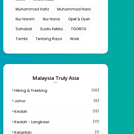
Muhammad Hafiz
Muhammad Haris
Nur Hanim
Nur Hanis
Opet & Oyen
Sahabat
Suatu Ketika
TGONTG
Tambi
Tentang Raya
Work
Malaysia Truly Asia
Hiking & Trekking
(20)
Johor
(6)
Kedah
(12)
Kedah - Langkawi
(17)
Kelantan
(1)