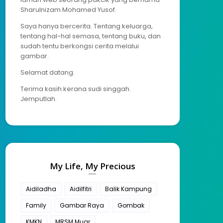
Sharulnizam Mohamed Yusof.
Saya hanya bercerita. Tentang keluarga,
tentang hal-hal semasa, tentang buku, dan
sudah tentu berkongsi cerita melalui
gambar.
Selamat datang.
Terima kasih kerana sudi singgah.
Jemputlah.
My Life, My Precious
Aidiladha
Aidilfitri
Balik Kampung
Family
Gambar Raya
Gombak
KMKN
MRSM Muar