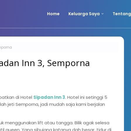
Home
Keluarga Saya
Tentang
emporna
adan Inn 3, Semporna
atkan di Hotel
Sipadan Inn 3
. Hotel ini setinggi 5
elah jeti Semporna, jadi mudah saja kami berjalan
untuk menggunakan lift atau tangga. Bilik agak selesa
atil queen. Yang sibujang katanya dah besar, tidur di