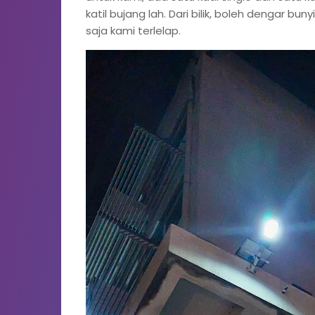
katil bujang lah. Dari bilik, boleh dengar bu
saja kami terlelap.