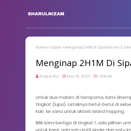
Home
Sabah
Menginap 2H1M Di Sipadan Inn 3, S
Menginap 2H1M Di Sip
Angkel Rul
May 16, 2023
Sabah
Untuk dua malam di Semporna, kami ditemp
tingkat (lupa). Letaknya betul-betul di seb
kaki ke sana untuk aktiviti island hopping.
Bilik kami bertiga di tingkat 1, ada pilihan 
untuk kami, ada satu katil single dan satu k