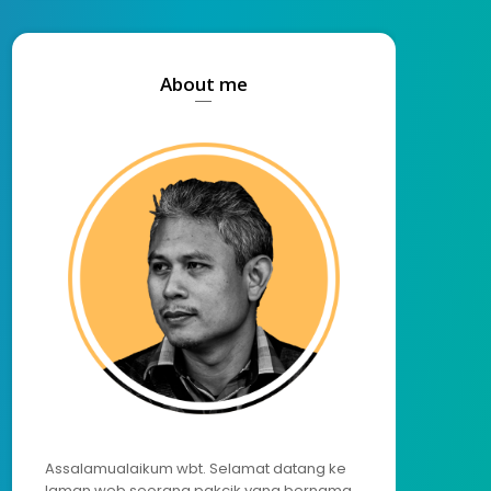
About me
Assalamualaikum wbt. Selamat datang ke
laman web seorang pakcik yang bernama