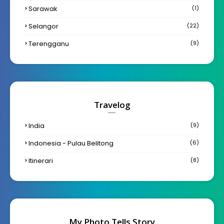
Sarawak
(1)
Selangor
(22)
Terengganu
(9)
Travelog
India
(9)
Indonesia - Pulau Belitong
(6)
Itinerari
(8)
My Photo Tells Story