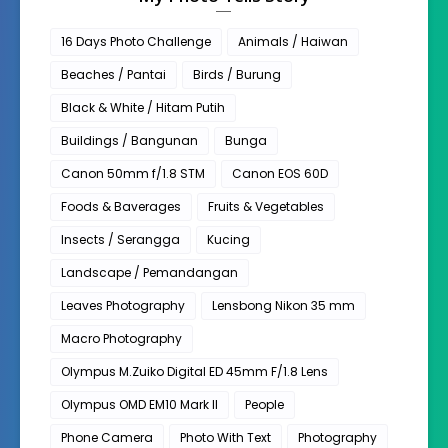
16 Days Photo Challenge
Animals / Haiwan
Beaches / Pantai
Birds / Burung
Black & White / Hitam Putih
Buildings / Bangunan
Bunga
Canon 50mm f/1.8 STM
Canon EOS 60D
Foods & Baverages
Fruits & Vegetables
Insects / Serangga
Kucing
Landscape / Pemandangan
Leaves Photography
Lensbong Nikon 35 mm
Macro Photography
Olympus M.Zuiko Digital ED 45mm F/1.8 Lens
Olympus OMD EM10 Mark II
People
Phone Camera
Photo With Text
Photography