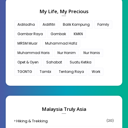
My Life, My Precious
Aidiladha
Aidilfitri
Balik Kampung
Family
Gambar Raya
Gombak
KMKN
MRSM Muar
Muhammad Hafiz
Muhammad Haris
Nur Hanim
Nur Hanis
Opet & Oyen
Sahabat
Suatu Ketika
TGONTG
Tambi
Tentang Raya
Work
Malaysia Truly Asia
Hiking & Trekking
(20)