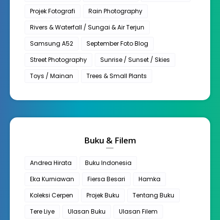
Projek Fotografi
Rain Photography
Rivers & Waterfall / Sungai & Air Terjun
Samsung A52
September Foto Blog
Street Photography
Sunrise / Sunset / Skies
Toys / Mainan
Trees & Small Plants
Buku & Filem
Andrea Hirata
Buku Indonesia
Eka Kurniawan
Fiersa Besari
Hamka
Koleksi Cerpen
Projek Buku
Tentang Buku
Tere Liye
Ulasan Buku
Ulasan Filem