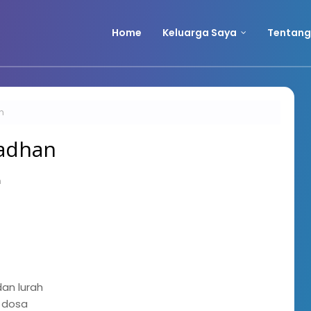
Home
Keluarga Saya
Tentang
n
madhan
n
an lurah
 dosa