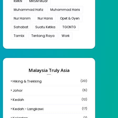
KMKN
MRSM Muar
Muhammad Hafiz
Muhammad Haris
Nur Hanim
Nur Hanis
Opet & Oyen
Sahabat
Suatu Ketika
TGONTG
Tambi
Tentang Raya
Work
Malaysia Truly Asia
Hiking & Trekking
(20)
Johor
(6)
Kedah
(12)
Kedah - Langkawi
(17)
(1)