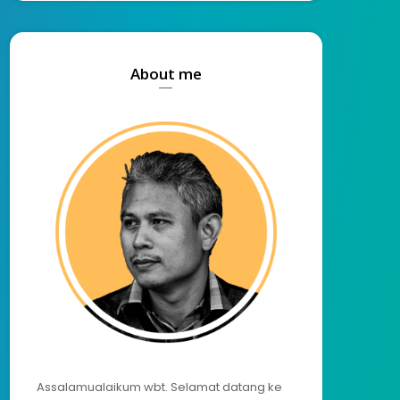
About me
Assalamualaikum wbt. Selamat datang ke