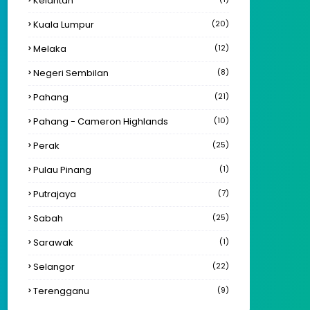
Kelantan
Kuala Lumpur
(20)
Melaka
(12)
Negeri Sembilan
(8)
Pahang
(21)
Pahang - Cameron Highlands
(10)
Perak
(25)
Pulau Pinang
(1)
Putrajaya
(7)
Sabah
(25)
Sarawak
(1)
Selangor
(22)
Terengganu
(9)