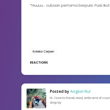
*Huuuu... cubaan pertama berpuisi. Puisi ik
Koleksi Cerpen
REACTIONS
Posted by
Angkel Rul
Hi. I love to travel, read, write and of c
drop by.