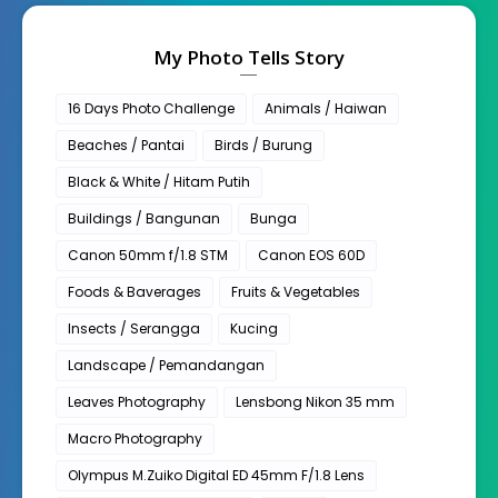
My Photo Tells Story
16 Days Photo Challenge
Animals / Haiwan
Beaches / Pantai
Birds / Burung
Black & White / Hitam Putih
Buildings / Bangunan
Bunga
Canon 50mm f/1.8 STM
Canon EOS 60D
Foods & Baverages
Fruits & Vegetables
Insects / Serangga
Kucing
Landscape / Pemandangan
Leaves Photography
Lensbong Nikon 35 mm
Macro Photography
Olympus M.Zuiko Digital ED 45mm F/1.8 Lens