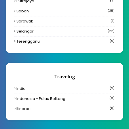
Putrajaya
(7)
Sabah
(25)
Sarawak
(1)
Selangor
(22)
Terengganu
(9)
Travelog
India
(9)
Indonesia - Pulau Belitong
(6)
Itinerari
(8)