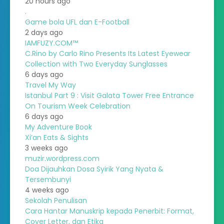
20 hours ago
.
Game bola UFL dan E-Football
2 days ago
IAMFUZY.COM™
C.Rino by Carlo Rino Presents Its Latest Eyewear
Collection with Two Everyday Sunglasses
6 days ago
Travel My Way
Istanbul Part 9 : Visit Galata Tower Free Entrance
On Tourism Week Celebration
6 days ago
My Adventure Book
Xi’an Eats & Sights
3 weeks ago
muzir.wordpress.com
Doa Dijauhkan Dosa Syirik Yang Nyata &
Tersembunyi
4 weeks ago
Sekolah Penulisan
Cara Hantar Manuskrip kepada Penerbit: Format,
Cover Letter, dan Etika