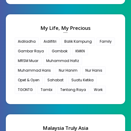
My Life, My Precious
Aidiladha
Aidilfitri
Balik Kampung
Family
Gambar Raya
Gombak
KMKN
MRSM Muar
Muhammad Hafiz
Muhammad Haris
Nur Hanim
Nur Hanis
Opet & Oyen
Sahabat
Suatu Ketika
TGONTG
Tambi
Tentang Raya
Work
Malaysia Truly Asia