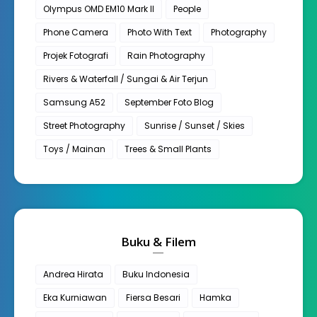
Olympus OMD EM10 Mark II
People
Phone Camera
Photo With Text
Photography
Projek Fotografi
Rain Photography
Rivers & Waterfall / Sungai & Air Terjun
Samsung A52
September Foto Blog
Street Photography
Sunrise / Sunset / Skies
Toys / Mainan
Trees & Small Plants
Buku & Filem
Andrea Hirata
Buku Indonesia
Eka Kurniawan
Fiersa Besari
Hamka