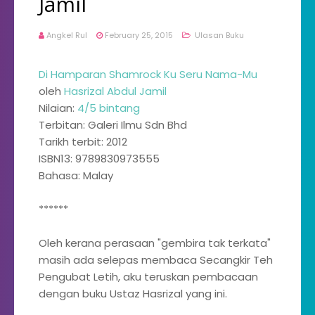
Jamil
Angkel Rul
February 25, 2015
Ulasan Buku
Di Hamparan Shamrock Ku Seru Nama-Mu
oleh
Hasrizal Abdul Jamil
Nilaian:
4/5 bintang
Terbitan: Galeri Ilmu Sdn Bhd
Tarikh terbit: 2012
ISBN13: 9789830973555
Bahasa: Malay
******
Oleh kerana perasaan "gembira tak terkata"
masih ada selepas membaca Secangkir Teh
Pengubat Letih, aku teruskan pembacaan
dengan buku Ustaz Hasrizal yang ini.