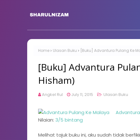
Home
Ulasan Buku
[Buku] Advantura Pulang Ke M
[Buku] Advantura Pula
Hisham)
Angkel Rul
July 11, 2015
Ulasan Buku
Advantura
Nilaian:
3/5 bintang
Melihat tajuk buku ini, aku sudah tidak berfiki