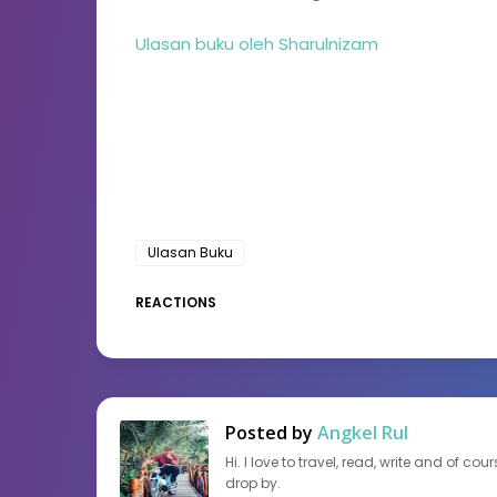
Ulasan buku oleh Sharulnizam
Ulasan Buku
REACTIONS
Posted by
Angkel Rul
Hi. I love to travel, read, write and of c
drop by.