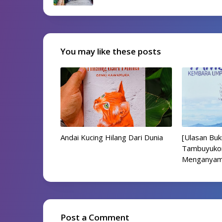
You may like these posts
Andai Kucing Hilang Dari Dunia
[Ulasan Bu
Tambuyuko
Menganyam 
Post a Comment