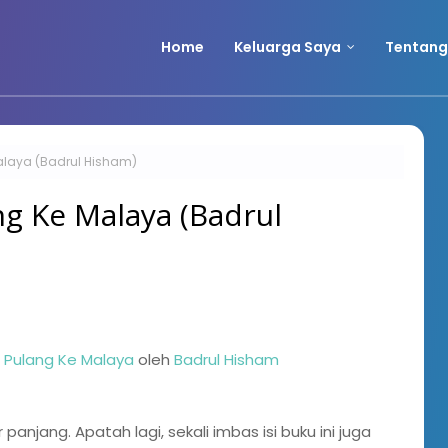
Home
Keluarga Saya
Tentang
alaya (Badrul Hisham)
ng Ke Malaya (Badrul
 Pulang Ke Malaya
oleh
Badrul Hisham
r panjang. Apatah lagi, sekali imbas isi buku ini juga