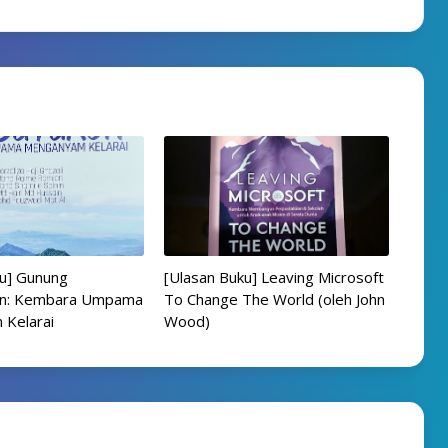
ku] Gunung
[Ulasan Buku] Leaving Microsoft
n: Kembara Umpama
To Change The World (oleh John
Kelarai
Wood)