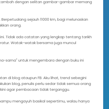
 ditambah dengan selitan gambar-gambar memang
 Berpetualang sejauh 11000 km, bagi melunaskan
akkan orang.
ni. Tidak ada catatan yang lengkap tentang tarikh
teratur. Watak-watak bersama juga muncul
sama-sama" untuk mengembara dengan buku ini
tatan di blog ataupun FB. Aku lihat, trend sebegini
ukan blog, penulis perlu sedar tidak semua orang
skini agar pembacaan tidak terganggu.
 mampu mengayuh basikal sepertimu, walau hanya