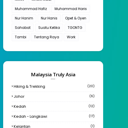
Muhammad Hafiz
Muhammad Haris
Nur Hanim
Nur Hanis
Opet & Oyen
Sahabat
Suatu Ketika
TGONTG
Tambi
Tentang Raya
Work
Malaysia Truly Asia
Hiking & Trekking
(20)
Johor
(6)
Kedah
(12)
Kedah - Langkawi
(17)
Kelantan
(1)