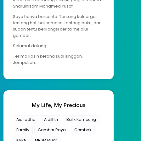
Sharulnizam Mohamed Yusof.
Saya hanya bercerita. Tentang keluarga,
tentang hal-hal semasa, tentang buku, dan
sudah tentu berkongsi cerita melalui
gambar.
Selamat datang.
Terima kasih kerana sudi singgah.
Jemputlah.
My Life, My Precious
Aidiladha
Aidilfitri
Balik Kampung
Family
Gambar Raya
Gombak
KMKN
MRSM Muar