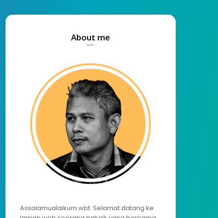
About me
Assalamualaikum wbt. Selamat datang ke
laman web seorang pakcik yang bernama