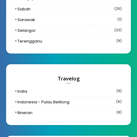
Sabah
(25)
Sarawak
(1)
Selangor
(22)
Terengganu
(9)
Travelog
India
(9)
Indonesia - Pulau Belitong
(6)
Itinerari
(8)