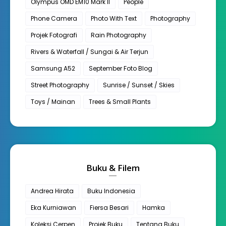
Olympus OMD EM10 Mark II
People
Phone Camera
Photo With Text
Photography
Projek Fotografi
Rain Photography
Rivers & Waterfall / Sungai & Air Terjun
Samsung A52
September Foto Blog
Street Photography
Sunrise / Sunset / Skies
Toys / Mainan
Trees & Small Plants
Buku & Filem
Andrea Hirata
Buku Indonesia
Eka Kurniawan
Fiersa Besari
Hamka
Koleksi Cerpen
Projek Buku
Tentang Buku