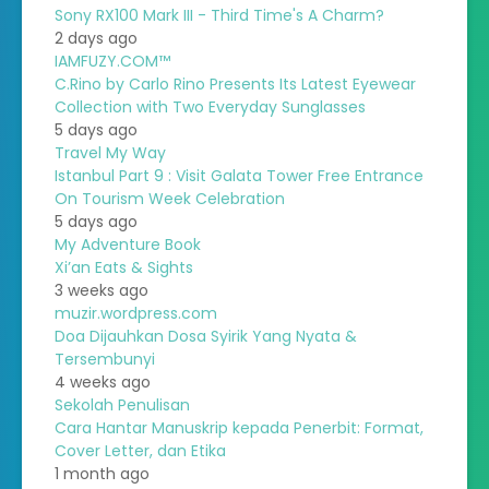
Sony RX100 Mark III - Third Time's A Charm?
2 days ago
IAMFUZY.COM™
C.Rino by Carlo Rino Presents Its Latest Eyewear
Collection with Two Everyday Sunglasses
5 days ago
Travel My Way
Istanbul Part 9 : Visit Galata Tower Free Entrance
On Tourism Week Celebration
5 days ago
My Adventure Book
Xi’an Eats & Sights
3 weeks ago
muzir.wordpress.com
Doa Dijauhkan Dosa Syirik Yang Nyata &
Tersembunyi
4 weeks ago
Sekolah Penulisan
Cara Hantar Manuskrip kepada Penerbit: Format,
Cover Letter, dan Etika
1 month ago