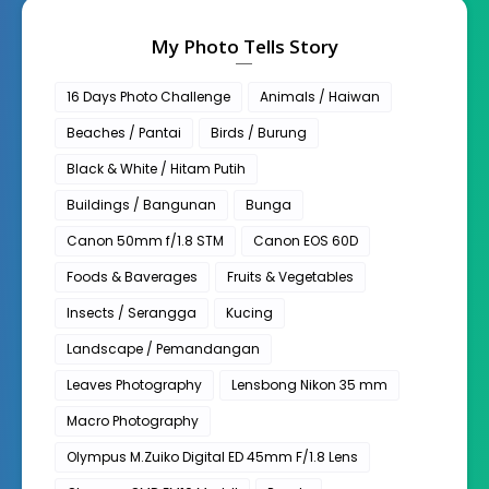
My Photo Tells Story
16 Days Photo Challenge
Animals / Haiwan
Beaches / Pantai
Birds / Burung
Black & White / Hitam Putih
Buildings / Bangunan
Bunga
Canon 50mm f/1.8 STM
Canon EOS 60D
Foods & Baverages
Fruits & Vegetables
Insects / Serangga
Kucing
Landscape / Pemandangan
Leaves Photography
Lensbong Nikon 35 mm
Macro Photography
Olympus M.Zuiko Digital ED 45mm F/1.8 Lens