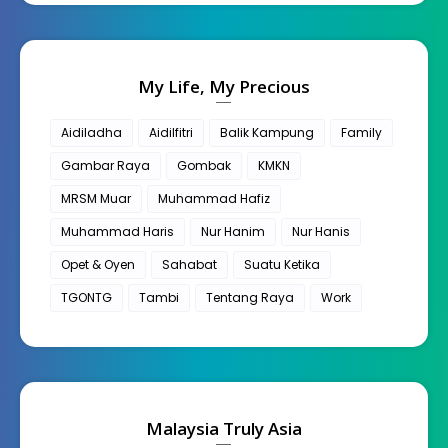
My Life, My Precious
Aidiladha
Aidilfitri
Balik Kampung
Family
Gambar Raya
Gombak
KMKN
MRSM Muar
Muhammad Hafiz
Muhammad Haris
Nur Hanim
Nur Hanis
Opet & Oyen
Sahabat
Suatu Ketika
TGONTG
Tambi
Tentang Raya
Work
Malaysia Truly Asia