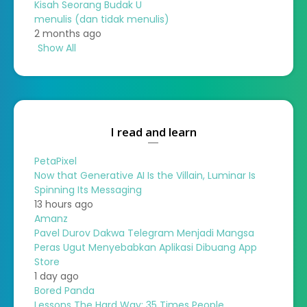
Kisah Seorang Budak U
menulis (dan tidak menulis)
2 months ago
Show All
I read and learn
PetaPixel
Now that Generative AI Is the Villain, Luminar Is
Spinning Its Messaging
13 hours ago
Amanz
Pavel Durov Dakwa Telegram Menjadi Mangsa
Peras Ugut Menyebabkan Aplikasi Dibuang App
Store
1 day ago
Bored Panda
Lessons The Hard Way: 35 Times People