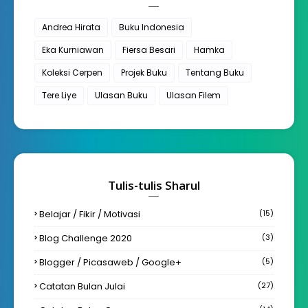
Andrea Hirata
Buku Indonesia
Eka Kurniawan
Fiersa Besari
Hamka
Koleksi Cerpen
Projek Buku
Tentang Buku
Tere Liye
Ulasan Buku
Ulasan Filem
Tulis-tulis Sharul
Belajar / Fikir / Motivasi
(15)
Blog Challenge 2020
(3)
Blogger / Picasaweb / Google+
(5)
Catatan Bulan Julai
(27)