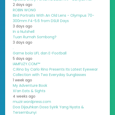
2 days ago
ROBIN WONG
Bird Portraits With An Old Lens - Olympus 70-
300mm F4-5.6 from DSLR Days
3 days ago
In a Nutshell
Tuan Rumah Sombong?
3 days ago
.
Game bola UFL dan E-Football
5 days ago
IAMFUZY.COM™
C.Rino by Carlo Rino Presents Its Latest Eyewear
Collection with Two Everyday Sunglasses
1 week ago
My Adventure Book
Xi’an Eats & Sights
4 weeks ago
muzir.wordpress.com
Doa Dijauhkan Dosa Syirik Yang Nyata &
Tersembunyi