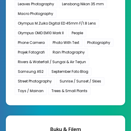
Leaves Photography
Lensbong Nikon 35 mm
Macro Photography
Olympus M.Zuiko Digital ED 45mm F/1.8 Lens
Olympus OMD EM10 Mark II
People
Phone Camera
Photo With Text
Photography
Projek Fotografi
Rain Photography
Rivers & Waterfall / Sungai & Air Terjun
Samsung A52
September Foto Blog
Street Photography
Sunrise / Sunset / Skies
Toys / Mainan
Trees & Small Plants
Buku & Filem