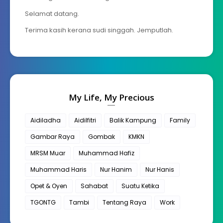
Selamat datang.
Terima kasih kerana sudi singgah. Jemputlah.
My Life, My Precious
Aidiladha
Aidilfitri
Balik Kampung
Family
Gambar Raya
Gombak
KMKN
MRSM Muar
Muhammad Hafiz
Muhammad Haris
Nur Hanim
Nur Hanis
Opet & Oyen
Sahabat
Suatu Ketika
TGONTG
Tambi
Tentang Raya
Work