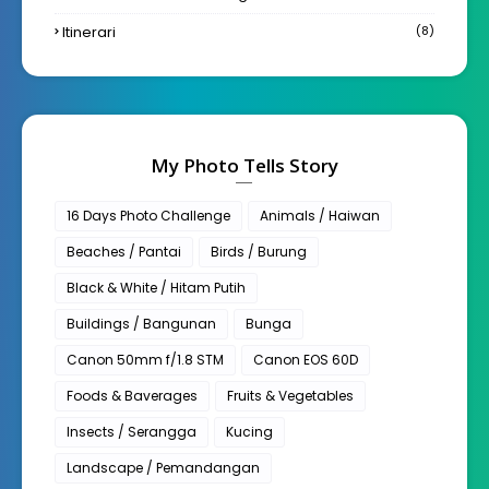
Itinerari
(8)
My Photo Tells Story
16 Days Photo Challenge
Animals / Haiwan
Beaches / Pantai
Birds / Burung
Black & White / Hitam Putih
Buildings / Bangunan
Bunga
Canon 50mm f/1.8 STM
Canon EOS 60D
Foods & Baverages
Fruits & Vegetables
Insects / Serangga
Kucing
Landscape / Pemandangan