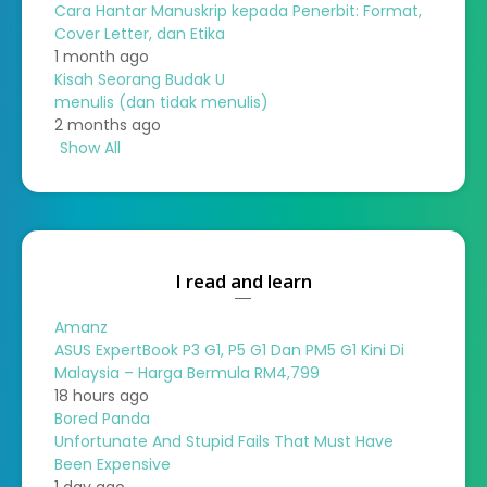
Cara Hantar Manuskrip kepada Penerbit: Format,
Cover Letter, dan Etika
1 month ago
Kisah Seorang Budak U
menulis (dan tidak menulis)
2 months ago
Show All
I read and learn
Amanz
ASUS ExpertBook P3 G1, P5 G1 Dan PM5 G1 Kini Di
Malaysia – Harga Bermula RM4,799
18 hours ago
Bored Panda
Unfortunate And Stupid Fails That Must Have
Been Expensive
1 day ago