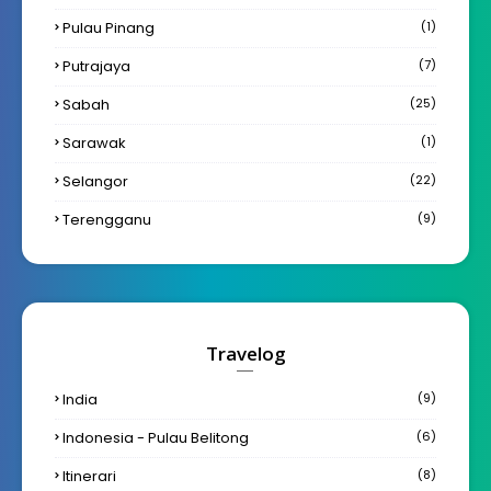
Pulau Pinang
(1)
Putrajaya
(7)
Sabah
(25)
Sarawak
(1)
Selangor
(22)
Terengganu
(9)
Travelog
India
(9)
Indonesia - Pulau Belitong
(6)
Itinerari
(8)