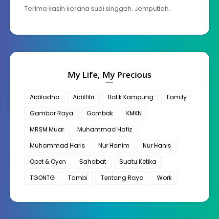
Terima kasih kerana sudi singgah. Jemputlah.
My Life, My Precious
Aidiladha
Aidilfitri
Balik Kampung
Family
Gambar Raya
Gombak
KMKN
MRSM Muar
Muhammad Hafiz
Muhammad Haris
Nur Hanim
Nur Hanis
Opet & Oyen
Sahabat
Suatu Ketika
TGONTG
Tambi
Tentang Raya
Work