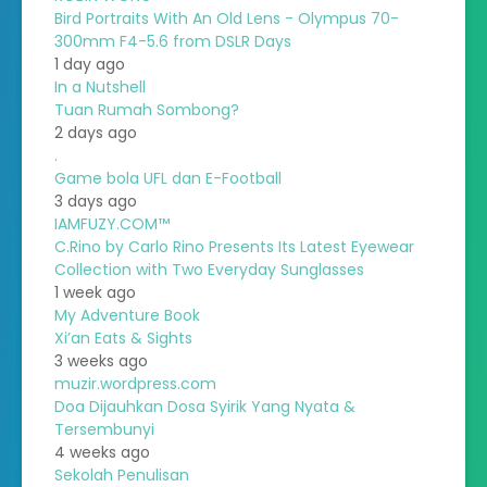
Bird Portraits With An Old Lens - Olympus 70-
300mm F4-5.6 from DSLR Days
1 day ago
In a Nutshell
Tuan Rumah Sombong?
2 days ago
.
Game bola UFL dan E-Football
3 days ago
IAMFUZY.COM™
C.Rino by Carlo Rino Presents Its Latest Eyewear
Collection with Two Everyday Sunglasses
1 week ago
My Adventure Book
Xi’an Eats & Sights
3 weeks ago
muzir.wordpress.com
Doa Dijauhkan Dosa Syirik Yang Nyata &
Tersembunyi
4 weeks ago
Sekolah Penulisan