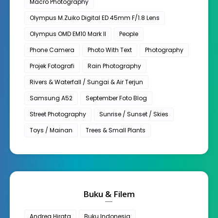
Macro Photography
Olympus M.Zuiko Digital ED 45mm F/1.8 Lens
Olympus OMD EM10 Mark II
People
Phone Camera
Photo With Text
Photography
Projek Fotografi
Rain Photography
Rivers & Waterfall / Sungai & Air Terjun
Samsung A52
September Foto Blog
Street Photography
Sunrise / Sunset / Skies
Toys / Mainan
Trees & Small Plants
Buku & Filem
Andrea Hirata
Buku Indonesia