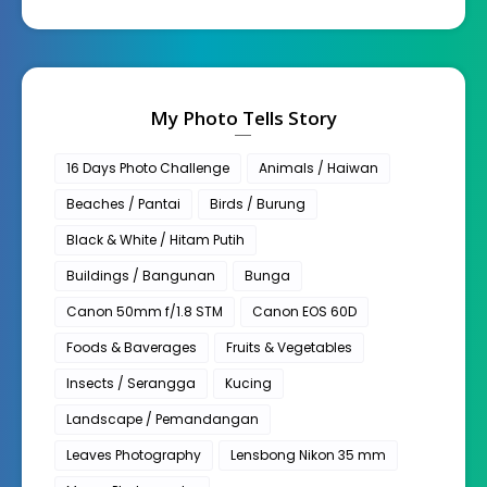
My Photo Tells Story
16 Days Photo Challenge
Animals / Haiwan
Beaches / Pantai
Birds / Burung
Black & White / Hitam Putih
Buildings / Bangunan
Bunga
Canon 50mm f/1.8 STM
Canon EOS 60D
Foods & Baverages
Fruits & Vegetables
Insects / Serangga
Kucing
Landscape / Pemandangan
Leaves Photography
Lensbong Nikon 35 mm