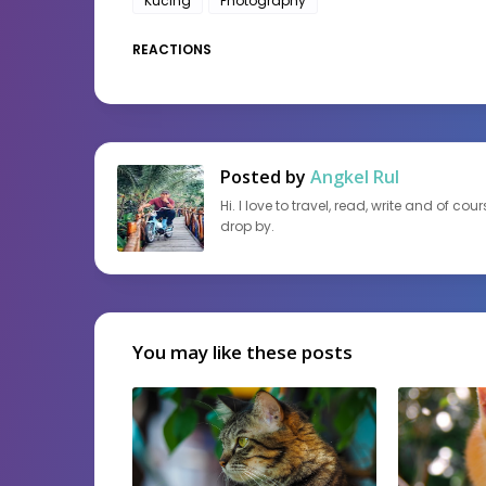
Kucing
Photography
REACTIONS
Posted by
Angkel Rul
Hi. I love to travel, read, write and of c
drop by.
You may like these posts