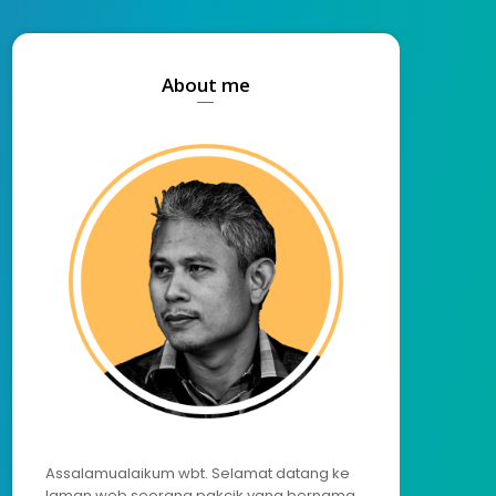
About me
Assalamualaikum wbt. Selamat datang ke
laman web seorang pakcik yang bernama