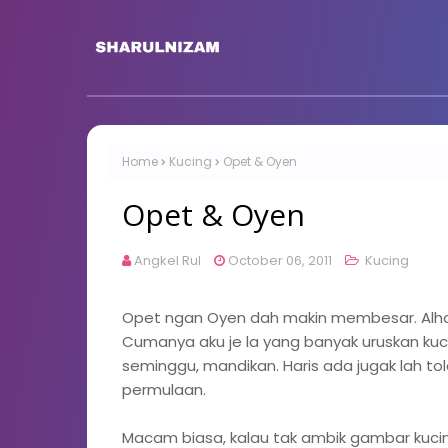
Home
Kucing
Opet & Oyen
Opet & Oyen
Angkel Rul
October 06, 2011
Kucing
Opet ngan Oyen dah makin membesar. Alham
Cumanya aku je la yang banyak uruskan kucin
seminggu, mandikan. Haris ada jugak lah tol
permulaan.
Macam biasa, kalau tak ambik gambar kucin