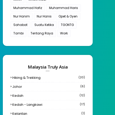
Muhammad Hafiz
Muhammad Haris
Nur Hanim
Nur Hanis
Opet & Oyen
Sahabat
Suatu Ketika
TGONTG
Tambi
Tentang Raya
Work
Malaysia Truly Asia
Hiking & Trekking
(20)
Johor
(6)
Kedah
(12)
Kedah - Langkawi
(17)
Kelantan
(1)