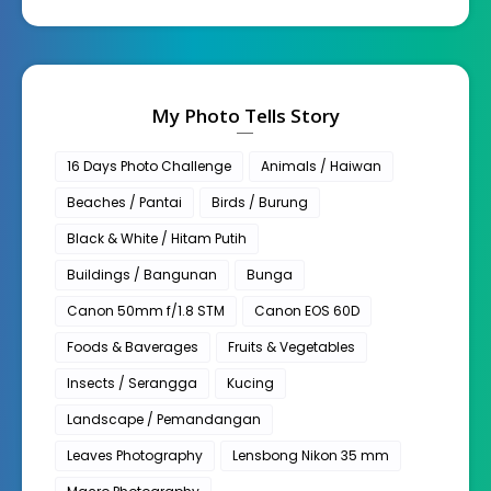
My Photo Tells Story
16 Days Photo Challenge
Animals / Haiwan
Beaches / Pantai
Birds / Burung
Black & White / Hitam Putih
Buildings / Bangunan
Bunga
Canon 50mm f/1.8 STM
Canon EOS 60D
Foods & Baverages
Fruits & Vegetables
Insects / Serangga
Kucing
Landscape / Pemandangan
Leaves Photography
Lensbong Nikon 35 mm