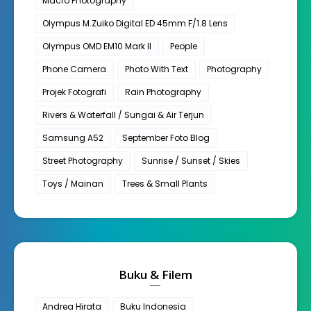
Macro Photography
Olympus M.Zuiko Digital ED 45mm F/1.8 Lens
Olympus OMD EM10 Mark II
People
Phone Camera
Photo With Text
Photography
Projek Fotografi
Rain Photography
Rivers & Waterfall / Sungai & Air Terjun
Samsung A52
September Foto Blog
Street Photography
Sunrise / Sunset / Skies
Toys / Mainan
Trees & Small Plants
Buku & Filem
Andrea Hirata
Buku Indonesia