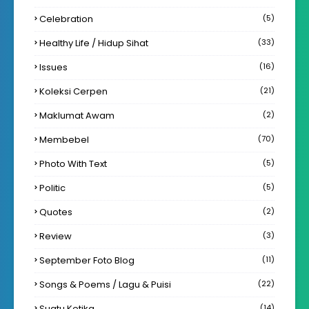
Celebration
(5)
Healthy Life / Hidup Sihat
(33)
Issues
(16)
Koleksi Cerpen
(21)
Maklumat Awam
(2)
Membebel
(70)
Photo With Text
(5)
Politic
(5)
Quotes
(2)
Review
(3)
September Foto Blog
(11)
Songs & Poems / Lagu & Puisi
(22)
Suatu Ketika
(14)