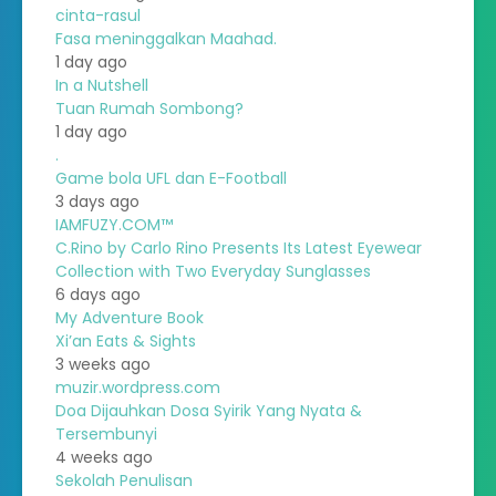
cinta-rasul
Fasa meninggalkan Maahad.
1 day ago
In a Nutshell
Tuan Rumah Sombong?
1 day ago
.
Game bola UFL dan E-Football
3 days ago
IAMFUZY.COM™
C.Rino by Carlo Rino Presents Its Latest Eyewear
Collection with Two Everyday Sunglasses
6 days ago
My Adventure Book
Xi’an Eats & Sights
3 weeks ago
muzir.wordpress.com
Doa Dijauhkan Dosa Syirik Yang Nyata &
Tersembunyi
4 weeks ago
Sekolah Penulisan