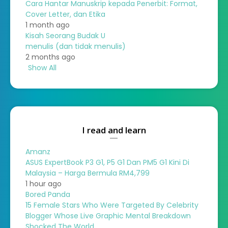
Cara Hantar Manuskrip kepada Penerbit: Format,
Cover Letter, dan Etika
1 month ago
Kisah Seorang Budak U
menulis (dan tidak menulis)
2 months ago
Show All
I read and learn
Amanz
ASUS ExpertBook P3 G1, P5 G1 Dan PM5 G1 Kini Di
Malaysia – Harga Bermula RM4,799
1 hour ago
Bored Panda
15 Female Stars Who Were Targeted By Celebrity
Blogger Whose Live Graphic Mental Breakdown
Shocked The World