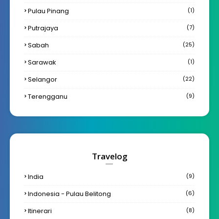
Pulau Pinang
(1)
Putrajaya
(7)
Sabah
(25)
Sarawak
(1)
Selangor
(22)
Terengganu
(9)
Travelog
India
(9)
Indonesia - Pulau Belitong
(6)
Itinerari
(8)