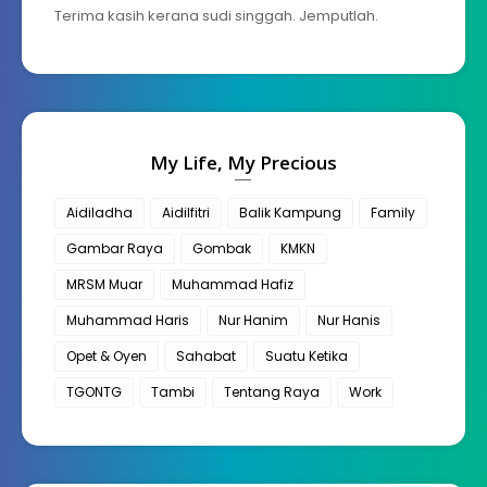
Terima kasih kerana sudi singgah. Jemputlah.
My Life, My Precious
Aidiladha
Aidilfitri
Balik Kampung
Family
Gambar Raya
Gombak
KMKN
MRSM Muar
Muhammad Hafiz
Muhammad Haris
Nur Hanim
Nur Hanis
Opet & Oyen
Sahabat
Suatu Ketika
TGONTG
Tambi
Tentang Raya
Work