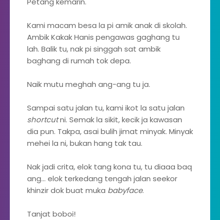
Petang kemarin.
Kami macam besa la pi amik anak di skolah.
Ambik Kakak Hanis pengawas gaghang tu
lah. Balik tu, nak pi singgah sat ambik
baghang di rumah tok depa.
Naik mutu meghah ang-ang tu ja.
Sampai satu jalan tu, kami ikot la satu jalan
shortcut
ni. Semak la sikit, kecik ja kawasan
dia pun. Takpa, asai bulih jimat minyak. Minyak
mehei la ni, bukan hang tak tau.
Nak jadi crita, elok tang kona tu, tu diaaa baq
ang... elok terkedang tengah jalan seekor
khinzir dok buat muka
babyface
.
Tanjat boboi!