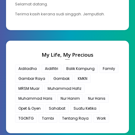
Selamat datang.
Terima kasih kerana sudi singgah. Jemputlah.
My Life, My Precious
Aidiladha
Aidilfitri
Balik Kampung
Family
Gambar Raya
Gombak
KMKN
MRSM Muar
Muhammad Hafiz
Muhammad Haris
Nur Hanim
Nur Hanis
Opet & Oyen
Sahabat
Suatu Ketika
TGONTG
Tambi
Tentang Raya
Work