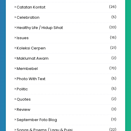
Catatan Kontot
(26)
Celebration
(5)
Healthy Life / Hidup Sihat
(33)
Issues
(16)
Koleksi Cerpen
(21)
Maklumat Awam
(2)
Membebel
(70)
Photo With Text
(5)
Politic
(5)
Quotes
(2)
Review
(3)
September Foto Blog
(11)
Songs & Poems / Lagu & Puisi
(22)