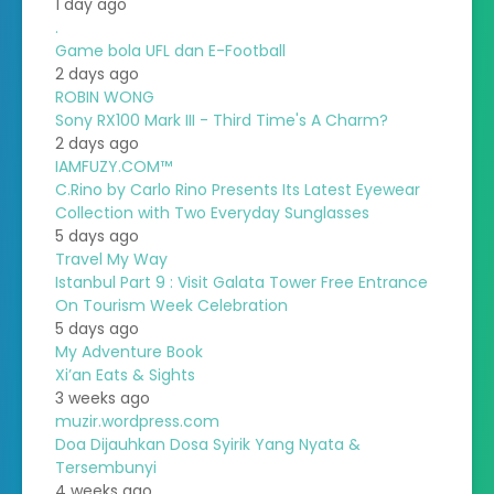
1 day ago
.
Game bola UFL dan E-Football
2 days ago
ROBIN WONG
Sony RX100 Mark III - Third Time's A Charm?
2 days ago
IAMFUZY.COM™
C.Rino by Carlo Rino Presents Its Latest Eyewear
Collection with Two Everyday Sunglasses
5 days ago
Travel My Way
Istanbul Part 9 : Visit Galata Tower Free Entrance
On Tourism Week Celebration
5 days ago
My Adventure Book
Xi’an Eats & Sights
3 weeks ago
muzir.wordpress.com
Doa Dijauhkan Dosa Syirik Yang Nyata &
Tersembunyi
4 weeks ago