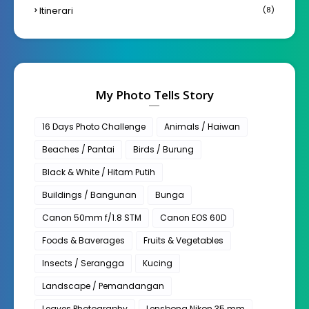
Itinerari
(8)
My Photo Tells Story
16 Days Photo Challenge
Animals / Haiwan
Beaches / Pantai
Birds / Burung
Black & White / Hitam Putih
Buildings / Bangunan
Bunga
Canon 50mm f/1.8 STM
Canon EOS 60D
Foods & Baverages
Fruits & Vegetables
Insects / Serangga
Kucing
Landscape / Pemandangan
Leaves Photography
Lensbong Nikon 35 mm