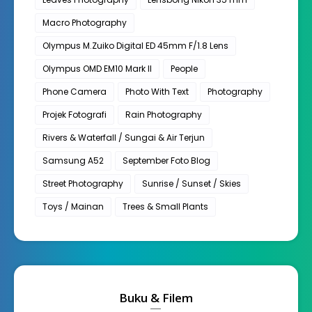
Macro Photography
Olympus M.Zuiko Digital ED 45mm F/1.8 Lens
Olympus OMD EM10 Mark II
People
Phone Camera
Photo With Text
Photography
Projek Fotografi
Rain Photography
Rivers & Waterfall / Sungai & Air Terjun
Samsung A52
September Foto Blog
Street Photography
Sunrise / Sunset / Skies
Toys / Mainan
Trees & Small Plants
Buku & Filem