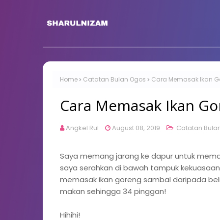
Home
Catatan Bulan Ogos
Cara Memasak Ikan G
Cara Memasak Ikan Go
Angkel Rul
August 08, 2019
Catatan Bula
Saya memang jarang ke dapur untuk memasak
saya serahkan di bawah tampuk kekuasaan Ci
memasak ikan goreng sambal daripada beli
makan sehingga 34 pinggan!
Hihihi!