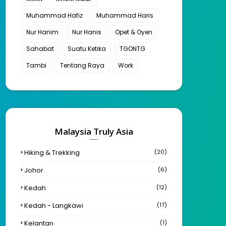
Muhammad Hafiz
Muhammad Haris
Nur Hanim
Nur Hanis
Opet & Oyen
Sahabat
Suatu Ketika
TGONTG
Tambi
Tentang Raya
Work
Malaysia Truly Asia
Hiking & Trekking
(20)
Johor
(6)
Kedah
(12)
Kedah - Langkawi
(17)
Kelantan
(1)