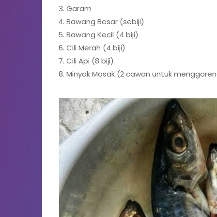
Garam
Bawang Besar (sebiji)
Bawang Kecil (4 biji)
Cili Merah (4 biji)
Cili Api (8 biji)
Minyak Masak (2 cawan untuk menggoren