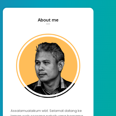
About me
Assalamualaikum wbt. Selamat datang ke
laman web seorang pakcik yang bernama