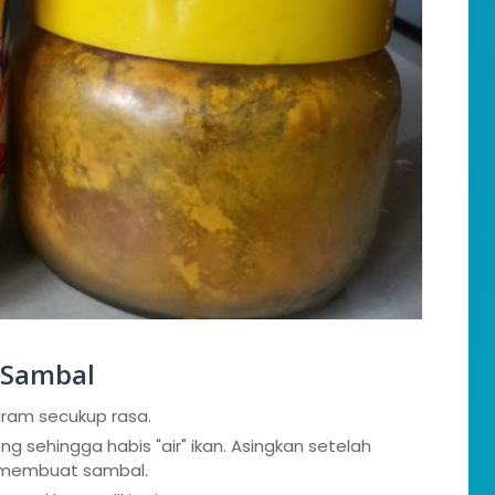
 Sambal
aram secukup rasa.
g sehingga habis "air" ikan. Asingkan setelah
 membuat sambal.