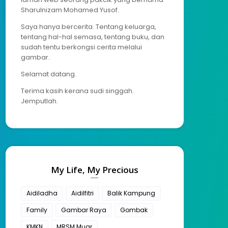
Sharulnizam Mohamed Yusof.
Saya hanya bercerita. Tentang keluarga,
tentang hal-hal semasa, tentang buku, dan
sudah tentu berkongsi cerita melalui
gambar.
Selamat datang.
Terima kasih kerana sudi singgah.
Jemputlah.
My Life, My Precious
Aidiladha
Aidilfitri
Balik Kampung
Family
Gambar Raya
Gombak
KMKN
MRSM Muar