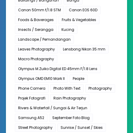
Buildings / Bangunan
Bunga
Canon 50mm f/1.8 STM
Canon EOS 60D
Foods & Baverages
Fruits & Vegetables
Insects / Serangga
Kucing
Landscape / Pemandangan
Leaves Photography
Lensbong Nikon 35 mm
Macro Photography
Olympus M.Zuiko Digital ED 45mm F/1.8 Lens
Olympus OMD EM10 Mark II
People
Phone Camera
Photo With Text
Photography
Projek Fotografi
Rain Photography
Rivers & Waterfall / Sungai & Air Terjun
Samsung A52
September Foto Blog
Street Photography
Sunrise / Sunset / Skies