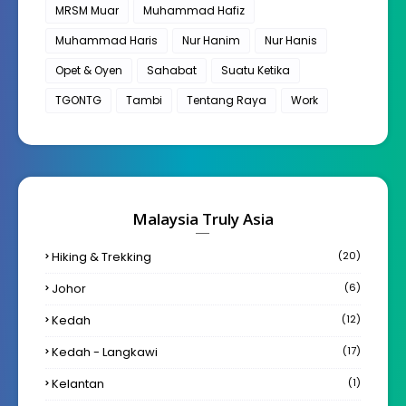
MRSM Muar
Muhammad Hafiz
Muhammad Haris
Nur Hanim
Nur Hanis
Opet & Oyen
Sahabat
Suatu Ketika
TGONTG
Tambi
Tentang Raya
Work
Malaysia Truly Asia
Hiking & Trekking
(20)
Johor
(6)
Kedah
(12)
Kedah - Langkawi
(17)
Kelantan
(1)