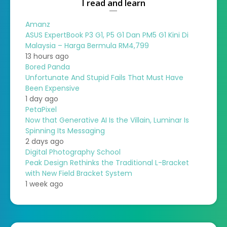
I read and learn
Amanz
ASUS ExpertBook P3 G1, P5 G1 Dan PM5 G1 Kini Di
Malaysia – Harga Bermula RM4,799
13 hours ago
Bored Panda
Unfortunate And Stupid Fails That Must Have
Been Expensive
1 day ago
PetaPixel
Now that Generative AI Is the Villain, Luminar Is
Spinning Its Messaging
2 days ago
Digital Photography School
Peak Design Rethinks the Traditional L-Bracket
with New Field Bracket System
1 week ago