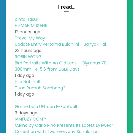
I read...
cinta-rasul
HIKMAH MUSAFIR
12 hours ago
Travel My Way
Update Entry Pertama Bulan Ini - Banyak Hal
23 hours ago
ROBIN WONG
Bird Portraits With An Old Lens - Olympus 70-
300mm F4-5.6 from DSLR Days
1 day ago
In a Nutshell
Tuan Rumah Sombong?
1 day ago
.
Game bola UFL dan E-Football
3 days ago
IAMFUZY.COM™
C.Rino by Carlo Rino Presents Its Latest Eyewear
Collection with Two Everyday Sunglasses