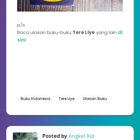
p/s
Baca ulasan buku-buku
Tere Liye
yang lain
di
sini
.
Buku Indonesia
Tere Liye
Ulasan Buku
Posted by
Angkel Rul