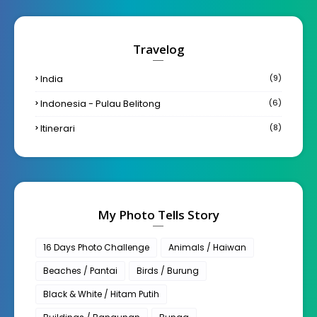
Travelog
India
(9)
Indonesia - Pulau Belitong
(6)
Itinerari
(8)
My Photo Tells Story
16 Days Photo Challenge
Animals / Haiwan
Beaches / Pantai
Birds / Burung
Black & White / Hitam Putih