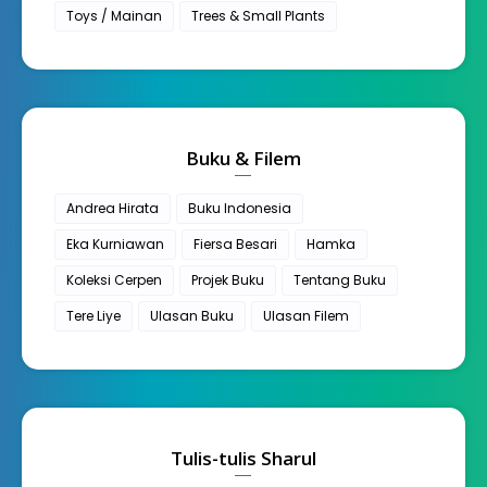
Toys / Mainan
Trees & Small Plants
Buku & Filem
Andrea Hirata
Buku Indonesia
Eka Kurniawan
Fiersa Besari
Hamka
Koleksi Cerpen
Projek Buku
Tentang Buku
Tere Liye
Ulasan Buku
Ulasan Filem
Tulis-tulis Sharul