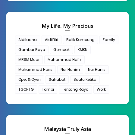
My Life, My Precious
Aidiladha
Aidilfitri
Balik Kampung
Family
Gambar Raya
Gombak
KMKN
MRSM Muar
Muhammad Hafiz
Muhammad Haris
Nur Hanim
Nur Hanis
Opet & Oyen
Sahabat
Suatu Ketika
TGONTG
Tambi
Tentang Raya
Work
Malaysia Truly Asia