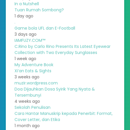
In a Nutshell
Tuan Rumah Sombong?
1 day ago
.
Game bola UFL dan E-Football
3 days ago
IAMFUZY.COM™
C.Rino by Carlo Rino Presents Its Latest Eyewear
Collection with Two Everyday Sunglasses
1 week ago
My Adventure Book
Xi’an Eats & Sights
3 weeks ago
muzir.wordpress.com
Doa Dijauhkan Dosa Syirik Yang Nyata &
Tersembunyi
4 weeks ago
Sekolah Penulisan
Cara Hantar Manuskrip kepada Penerbit: Format,
Cover Letter, dan Etika
1 month ago