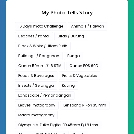
My Photo Tells Story
16 Days Photo Challenge
Animals / Haiwan
Beaches / Pantai
Birds / Burung
Black & White / Hitam Putih
Buildings / Bangunan
Bunga
Canon 50mm f/1.8 STM
Canon EOS 60D
Foods & Baverages
Fruits & Vegetables
Insects / Serangga
Kucing
Landscape / Pemandangan
Leaves Photography
Lensbong Nikon 35 mm
Macro Photography
Olympus M.Zuiko Digital ED 45mm F/1.8 Lens