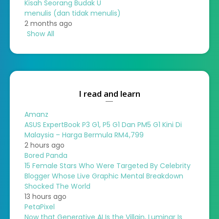
Kisah Seorang Budak U
menulis (dan tidak menulis)
2 months ago
Show All
I read and learn
Amanz
ASUS ExpertBook P3 G1, P5 G1 Dan PM5 G1 Kini Di
Malaysia – Harga Bermula RM4,799
2 hours ago
Bored Panda
15 Female Stars Who Were Targeted By Celebrity
Blogger Whose Live Graphic Mental Breakdown
Shocked The World
13 hours ago
PetaPixel
Now that Generative AI Is the Villain, Luminar Is