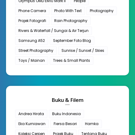
Olympus OMD EM10 Mark II
People
Phone Camera
Photo With Text
Photography
Projek Fotografi
Rain Photography
Rivers & Waterfall / Sungai & Air Terjun
Samsung A52
September Foto Blog
Street Photography
Sunrise / Sunset / Skies
Toys / Mainan
Trees & Small Plants
Buku & Filem
Andrea Hirata
Buku Indonesia
Eka Kurniawan
Fiersa Besari
Hamka
Koleksi Cerpen
Projek Buku
Tentang Buku