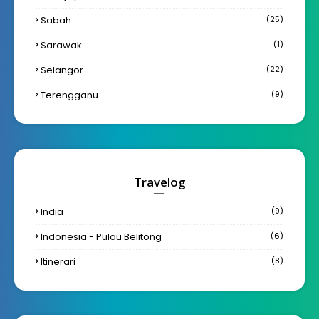
Sabah
(25)
Sarawak
(1)
Selangor
(22)
Terengganu
(9)
Travelog
India
(9)
Indonesia - Pulau Belitong
(6)
Itinerari
(8)