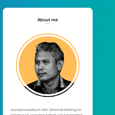
About me
Assalamualaikum wbt. Selamat datang ke
laman web seorang pakcik yang bernama