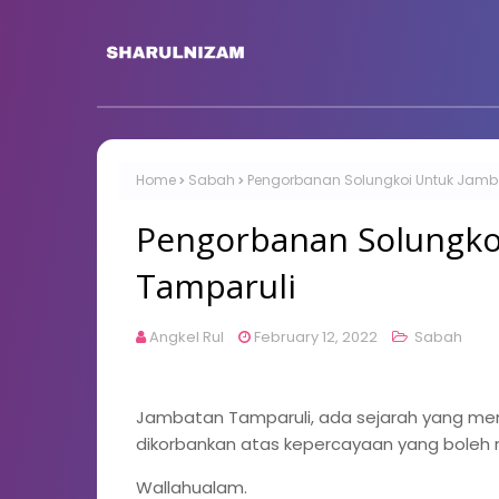
Home
Sabah
Pengorbanan Solungkoi Untuk Jamb
Pengorbanan Solungko
Tamparuli
Angkel Rul
February 12, 2022
Sabah
Jambatan Tamparuli, ada sejarah yang m
dikorbankan atas kepercayaan yang boleh
Wallahualam.