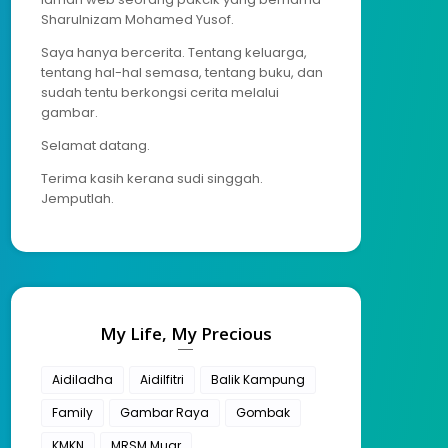
Sharulnizam Mohamed Yusof.
Saya hanya bercerita. Tentang keluarga,
tentang hal-hal semasa, tentang buku, dan
sudah tentu berkongsi cerita melalui
gambar.
Selamat datang.
Terima kasih kerana sudi singgah.
Jemputlah.
My Life, My Precious
Aidiladha
Aidilfitri
Balik Kampung
Family
Gambar Raya
Gombak
KMKN
MRSM Muar