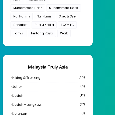
Muhammad Hafiz
Muhammad Haris
Nur Hanim
Nur Hanis
Opet & Oyen
Sahabat
Suatu Ketika
TGONTG
Tambi
Tentang Raya
Work
Malaysia Truly Asia
Hiking & Trekking
(20)
Johor
(6)
Kedah
(12)
Kedah - Langkawi
(17)
Kelantan
(1)