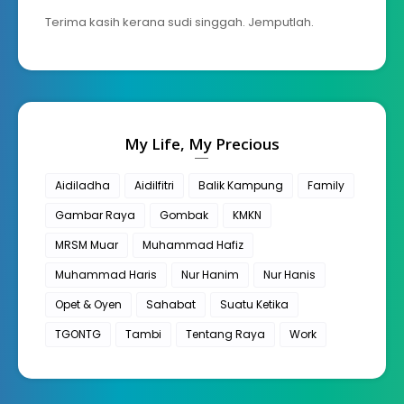
Terima kasih kerana sudi singgah. Jemputlah.
My Life, My Precious
Aidiladha
Aidilfitri
Balik Kampung
Family
Gambar Raya
Gombak
KMKN
MRSM Muar
Muhammad Hafiz
Muhammad Haris
Nur Hanim
Nur Hanis
Opet & Oyen
Sahabat
Suatu Ketika
TGONTG
Tambi
Tentang Raya
Work