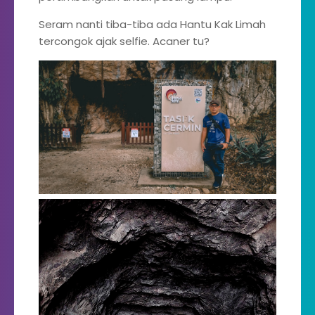
Seram nanti tiba-tiba ada Hantu Kak Limah
tercongok ajak selfie. Acaner tu?