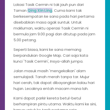
Lokasi Tasik Cermin ni tak jauh pun dari
Taman
Qing Xin Ling
. Cuma kami tak
berkesempatan ke sana pada hari pertama
disebabkan masa agak suntuk. Untuk
makluman, waktu operasi Tasik Cermin ni
bermula jam 9.00 pagi dan ditutup pada jam
5.00 petang.
Seperti biasa, kami ke sana memang
berpandukan Google Map. Cari saja kata
kunci 'Tasik Cermin', Insya-allah jumpa.
Jalan masuk masih 'mengekalkan' alam
semulajadi. Tanah merah tanpa tar. Mujur
hari cerah, tak dapat dibayangkan kalau hari
hujan. Lecaknya entah macam mana lah.
Kami dapat parkir kereta betul-betul
berhampiran pintu utama. Waktu kami ke sini,
hanya untuk ke tasik pertama saja